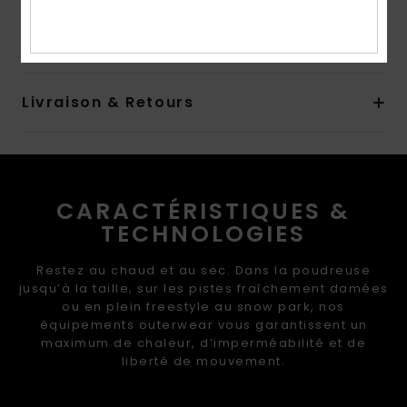
Composition
[Matière principale] 100% polyester recyclé
Traçabilité du produit (Loi Agec)
Livraison & Retours
CARACTÉRISTIQUES &
TECHNOLOGIES
Restez au chaud et au sec. Dans la poudreuse
jusqu’à la taille, sur les pistes fraîchement damées
ou en plein freestyle au snow park, nos
équipements outerwear vous garantissent un
maximum de chaleur, d’imperméabilité et de
liberté de mouvement.