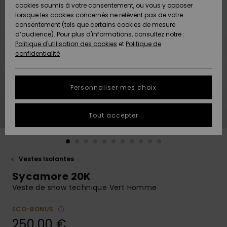
Quiksilver
A
cookies soumis à votre consentement, ou vous y opposer
Freedom
AIDE &
Découvrir
lorsque les cookies concernés ne relèvent pas de votre
CONTACT
consentement (tels que certains cookies de mesure
Nouveautés
Nouveautés
d’audience). Pour plus d'informations, consultez notre :
Protection
Politique d'utilisation des cookies
et
Politique de
des
Communauté
MAGASINS
confidentialité
données
A
A
Découvrir
Découvrir
QUIKSILVER
Guide des
APP
Personnaliser mes choix
tailles
LISTE DE
Tout accepter
SOUHAITS
Démarrez
une
conversation
pour
obtenir la
Vestes Isolantes
réponse la
Sycamore 20K
plus rapide
à votre
Veste de snow technique Vert Homme
question.
ECO-BONUS
Démarrer
une
250,00 €
conversation