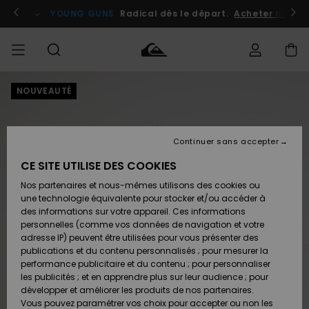
Passer
à
atuits
Se connecter / s'inscrire
YOUNG GUNS
Radical dès le départ.
Acheter maint
l'information
sur
le
produit
NOUVEAUTÉ
Accéder à
HOMME
Vêtements
Vêtements
Shop
Surf
Snow
Outlet
ma
Shop
Shop
Homme
commande
Homme
Homme
GARÇON
Continuer sans accepter
Accessoires
Accessoires
Nouveautés
Livraison
Outlet
CE SITE UTILISE DES COOKIES
FEMME
Surf
Snow
Enfant
Shop
Shop
Nos partenaires et nous-mêmes utilisons des cookies ou
Retours
Chaussures
Chaussures
A
Enfant
Enfant
une technologie équivalente pour stocker et/ou accéder à
& Tongs
& Tongs
Découvrir
SURF
des informations sur votre appareil. Ces informations
Outlet
personnelles (comme vos données de navigation et votre
Paiement
Femme
adresse IP) peuvent être utilisées pour vous présenter des
SNOW
Highlights
Snow
publications et du contenu personnalisés ; pour mesurer la
Surf
Surf
Snow
Shop
Carte
performance publicitaire et du contenu ; pour personnaliser
Femme
Cadeau
les publicités ; et en apprendre plus sur leur audience ; pour
OUTLET
développer et améliorer les produits de nos partenaires.
Communauté
Snow
Snow
Vous pouvez paramétrer vos choix pour accepter ou non les