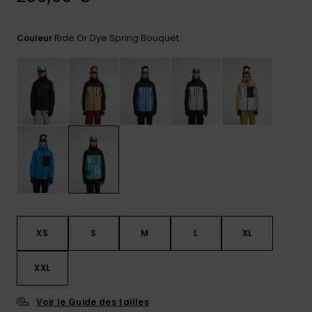
Trouvez
des
Ride Or Dye Spring Bouquet
Couleur
réponses
aux
questions
les plus
fréquentes
et notre
formulaire
de
contact.
Consulter
la FAQ
XS
S
M
L
XL
XXL
Voir le Guide des tailles