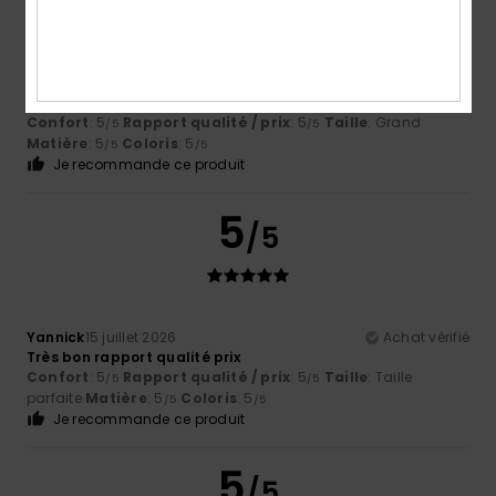
Yannick
15 juillet 2026
Achat vérifié
Rapport qualité prix
Confort
: 5
Rapport qualité / prix
: 5
Taille
: Grand
/5
/5
Matière
: 5
Coloris
: 5
/5
/5
Je recommande ce produit
5
/5
Yannick
15 juillet 2026
Achat vérifié
Très bon rapport qualité prix
Confort
: 5
Rapport qualité / prix
: 5
Taille
: Taille
/5
/5
parfaite
Matière
: 5
Coloris
: 5
/5
/5
Je recommande ce produit
5
/5