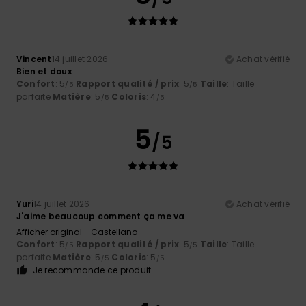
Vincent
14 juillet 2026
Achat vérifié
Bien et doux
Confort
: 5
Rapport qualité / prix
: 5
Taille
: Taille
/5
/5
parfaite
Matière
: 5
Coloris
: 4
/5
/5
5
/5
Yuri
14 juillet 2026
Achat vérifié
J'aime beaucoup comment ça me va
Afficher original - Castellano
Confort
: 5
Rapport qualité / prix
: 5
Taille
: Taille
/5
/5
parfaite
Matière
: 5
Coloris
: 5
/5
/5
Je recommande ce produit