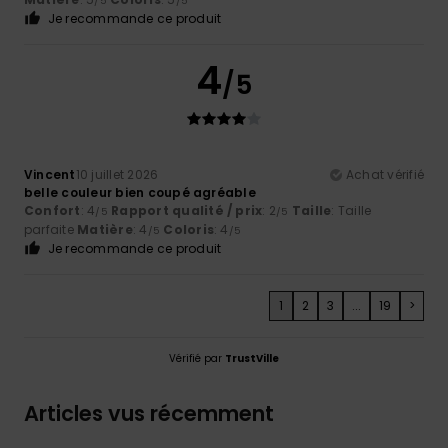
/5
/5
Je recommande ce produit
4
/5
Vincent
10 juillet 2026
Achat vérifié
belle couleur bien coupé agréable
Confort
: 4
Rapport qualité / prix
: 2
Taille
: Taille
/5
/5
parfaite
Matière
: 4
Coloris
: 4
/5
/5
Je recommande ce produit
1
2
3
...
19
>
Vérifié par
TrustVille
Articles vus récemment