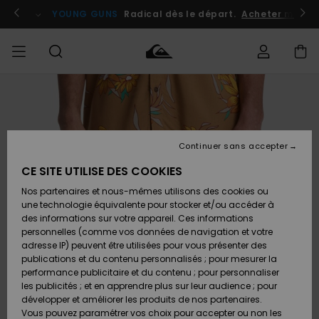
Passer
à
atuits
Se connecter / s'inscrire
YOUNG GUNS
Radical dès le départ.
Acheter maint
l'information
sur
le
produit
Accéder à
HOMME
Vêtements
Vêtements
Shop
Surf
Snow
Outlet
ma
Shop
Shop
Homme
commande
Homme
Homme
GARÇON
Continuer sans accepter
Accessoires
Accessoires
Nouveautés
Livraison
Outlet
CE SITE UTILISE DES COOKIES
FEMME
Surf
Snow
Enfant
Shop
Shop
Nos partenaires et nous-mêmes utilisons des cookies ou
Retours
Chaussures
Chaussures
A
Enfant
Enfant
une technologie équivalente pour stocker et/ou accéder à
& Tongs
& Tongs
Découvrir
SURF
des informations sur votre appareil. Ces informations
Outlet
personnelles (comme vos données de navigation et votre
Paiement
Femme
adresse IP) peuvent être utilisées pour vous présenter des
SNOW
Highlights
Snow
publications et du contenu personnalisés ; pour mesurer la
Surf
Surf
Snow
Shop
Carte
performance publicitaire et du contenu ; pour personnaliser
Femme
Cadeau
les publicités ; et en apprendre plus sur leur audience ; pour
OUTLET
développer et améliorer les produits de nos partenaires.
Communauté
Snow
Snow
Vous pouvez paramétrer vos choix pour accepter ou non les