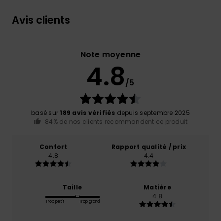
Avis clients
Note moyenne
4.8
/5
basé sur
189 avis vérifiés
depuis septembre 2025
84% de nos clients recommandent ce produit
Confort
Rapport qualité / prix
4.8
4.4
Taille
Matière
4.8
Trop petit
Trop grand