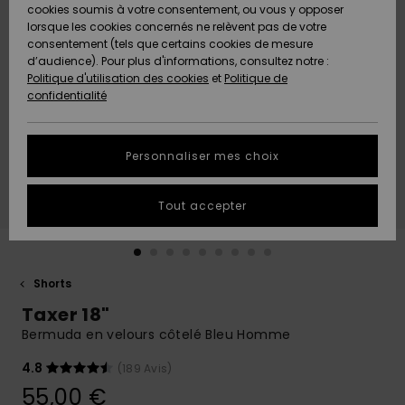
Quiksilver
A
cookies soumis à votre consentement, ou vous y opposer
Freedom
AIDE &
Découvrir
lorsque les cookies concernés ne relèvent pas de votre
CONTACT
consentement (tels que certains cookies de mesure
Nouveautés
Nouveautés
d’audience). Pour plus d'informations, consultez notre :
Protection
Politique d'utilisation des cookies
et
Politique de
des
Communauté
MAGASINS
confidentialité
données
A
A
Découvrir
Découvrir
QUIKSILVER
Guide des
APP
Personnaliser mes choix
tailles
LISTE DE
Tout accepter
SOUHAITS
Démarrez
une
conversation
pour
obtenir la
Shorts
réponse la
Taxer 18"
plus rapide
à votre
Bermuda en velours côtelé Bleu Homme
question.
4.8
(189 Avis)
Démarrer
une
55,00 €
conversation