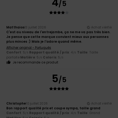
4
/5
Matthaios
13 juillet 2026
Achat vérifié
C'est au niveau de l'entrejambe, ça ne me va pas très bien.
Je pense que cette marque convient mieux aux personnes
plus minces :) Mais je l'adore quand même.
Afficher original - Português
Confort
: 5
Rapport qualité / prix
: 4
Taille
: Taille
/5
/5
parfaite
Matière
: 5
Coloris
: 5
/5
/5
Je recommande ce produit
5
/5
Christophe
10 juillet 2026
Achat vérifié
Bon rapport qualité prix et coupe sympa, taille grand
Confort
: 5
Rapport qualité / prix
: 4
Taille
: Grand
/5
/5
Matière
: 5
Coloris
: 5