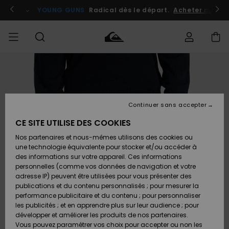
Passer
à
atuits
Se connecter / s'inscrire
YOUNG GUNS
Radical dès le départ.
Acheter maint
l'information
sur
le
produit
Accéder à
HOMME
Vêtements
Vêtements
Shop
Surf
Snow
Outlet
ma
Shop
Shop
Homme
commande
Homme
Homme
GARÇON
Continuer sans accepter
Accessoires
Accessoires
Nouveautés
Livraison
Outlet
CE SITE UTILISE DES COOKIES
FEMME
Surf
Snow
Enfant
Shop
Shop
Nos partenaires et nous-mêmes utilisons des cookies ou
Retours
Chaussures
Chaussures
A
Enfant
Enfant
une technologie équivalente pour stocker et/ou accéder à
& Tongs
& Tongs
Découvrir
SURF
des informations sur votre appareil. Ces informations
Outlet
personnelles (comme vos données de navigation et votre
Paiement
Femme
adresse IP) peuvent être utilisées pour vous présenter des
SNOW
Highlights
Snow
publications et du contenu personnalisés ; pour mesurer la
Surf
Surf
Snow
Shop
Carte
performance publicitaire et du contenu ; pour personnaliser
Femme
Cadeau
les publicités ; et en apprendre plus sur leur audience ; pour
OUTLET
développer et améliorer les produits de nos partenaires.
Communauté
Snow
Snow
Vous pouvez paramétrer vos choix pour accepter ou non les