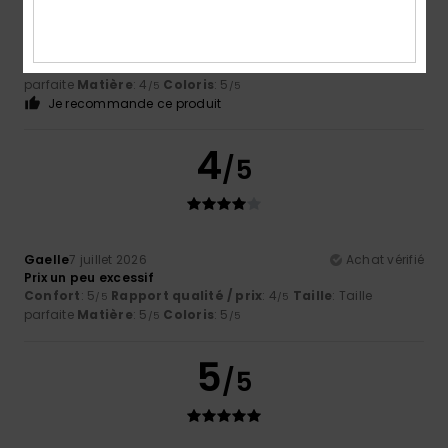
Gérard
13 juillet 2026
Achat vérifié
Très confortable
Confort
: 5
Rapport qualité / prix
: 5
Taille
: Taille
/5
/5
parfaite
Matière
: 4
Coloris
: 5
/5
/5
Je recommande ce produit
4
/5
Gaelle
7 juillet 2026
Achat vérifié
Prix un peu excessif
Confort
: 5
Rapport qualité / prix
: 4
Taille
: Taille
/5
/5
parfaite
Matière
: 5
Coloris
: 5
/5
/5
5
/5