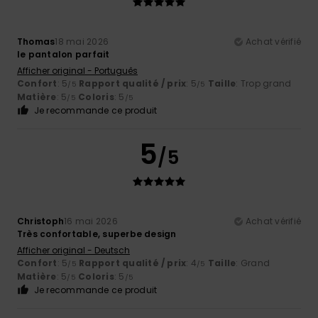
Thomas
18 mai 2026
Achat vérifié
le pantalon parfait
Afficher original - Português
Confort
: 5
Rapport qualité / prix
: 5
Taille
: Trop grand
/5
/5
Matière
: 5
Coloris
: 5
/5
/5
Je recommande ce produit
5
/5
Christoph
16 mai 2026
Achat vérifié
Très confortable, superbe design
Afficher original - Deutsch
Confort
: 5
Rapport qualité / prix
: 4
Taille
: Grand
/5
/5
Matière
: 5
Coloris
: 5
/5
/5
Je recommande ce produit