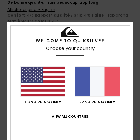
De bonne qualité, mais beaucoup trop long
Afficher original - English
Confort
: 4
Rapport qualité / prix
: 4
Taille
: Trop grand
/5
/5
Matière
: 4
Coloris
: 4
/5
/5
4
/5
WELCOME TO QUIKSILVER
Choose your country
Ed
13 juillet 2026
Achat vérifié
Ça me plaît, lâche-moi le bras
Afficher original - Castellano
Confort
: 4
Rapport qualité / prix
: 4
Taille
: Taille
/5
/5
parfaite
Matière
: 4
Coloris
: 4
/5
/5
Je recommande ce produit
US SHIPPING ONLY
FR SHIPPING ONLY
5
VIEW ALL COUNTRIES
/5