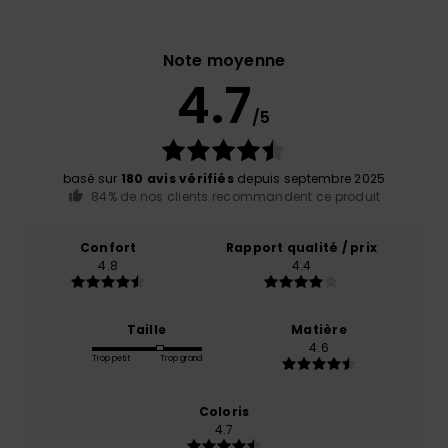
Note moyenne
4.7
/5
basé sur
180 avis vérifiés
depuis septembre 2025
84% de nos clients recommandent ce produit
Confort
Rapport qualité / prix
4.8
4.4
Taille
Matière
4.6
Trop petit
Trop grand
Coloris
4.7