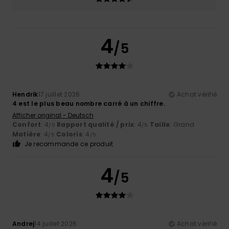
4
/5
Hendrik
17 juillet 2026
Achat vérifié
4 est le plus beau nombre carré à un chiffre.
Afficher original - Deutsch
Confort
: 4
Rapport qualité / prix
: 4
Taille
: Grand
/5
/5
Matière
: 4
Coloris
: 4
/5
/5
Je recommande ce produit
4
/5
Andrej
14 juillet 2026
Achat vérifié