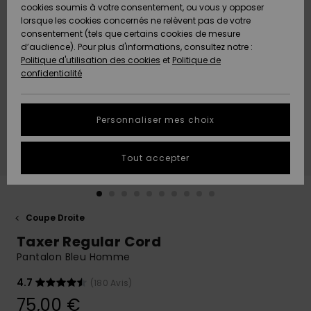
Quiksilver
A
cookies soumis à votre consentement, ou vous y opposer
Freedom
AIDE &
Découvrir
lorsque les cookies concernés ne relèvent pas de votre
CONTACT
consentement (tels que certains cookies de mesure
Nouveautés
Nouveautés
d’audience). Pour plus d'informations, consultez notre :
Protection
Politique d'utilisation des cookies
et
Politique de
des
Communauté
MAGASINS
confidentialité
données
A
A
Découvrir
Découvrir
QUIKSILVER
Guide des
APP
Personnaliser mes choix
tailles
LISTE DE
Tout accepter
SOUHAITS
Démarrez
une
conversation
pour
obtenir la
Coupe Droite
réponse la
Taxer Regular Cord
plus rapide
à votre
Pantalon Bleu Homme
question.
4.7
(180 Avis)
Démarrer
une
75,00 €
conversation