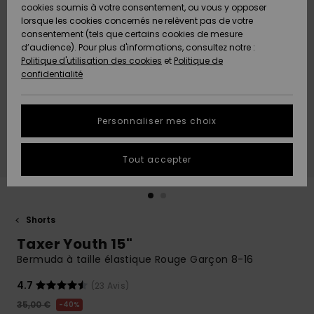
Quiksilver
A
cookies soumis à votre consentement, ou vous y opposer
Freedom
AIDE &
Découvrir
lorsque les cookies concernés ne relèvent pas de votre
CONTACT
consentement (tels que certains cookies de mesure
Nouveautés
Nouveautés
d’audience). Pour plus d'informations, consultez notre :
Protection
Politique d'utilisation des cookies
et
Politique de
des
Communauté
MAGASINS
confidentialité
données
A
A
Découvrir
Découvrir
QUIKSILVER
Guide des
APP
Personnaliser mes choix
tailles
LISTE DE
Tout accepter
SOUHAITS
Démarrez
une
conversation
pour
obtenir la
Shorts
réponse la
Taxer Youth 15"
plus rapide
à votre
Bermuda à taille élastique Rouge Garçon 8-16
question.
4.7
(23 Avis)
Démarrer
une
35,00 €
40%
conversation