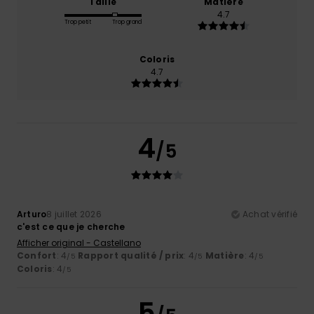
Taille
Matière
4.7
Trop petit
Trop grand
Coloris
4.7
4
/5
Arturo
8 juillet 2026
Achat vérifié
c'est ce que je cherche
Afficher original - Castellano
Confort
: 4
Rapport qualité / prix
: 4
Matière
: 4
/5
/5
/5
Coloris
: 4
/5
5