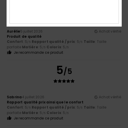
5
/5
Aurélie
5 juillet 2026
Achat vérifié
Produit de qualité
Confort
: 5
Rapport qualité / prix
: 5
Taille
: Taille
/5
/5
parfaite
Matière
: 5
Coloris
: 5
/5
/5
Je recommande ce produit
5
/5
Sabrina
4 juillet 2026
Achat vérifié
Rapport qualité prix ainsi que le confort
Confort
: 5
Rapport qualité / prix
: 5
Taille
: Taille
/5
/5
parfaite
Matière
: 5
Coloris
: 5
/5
/5
Je recommande ce produit