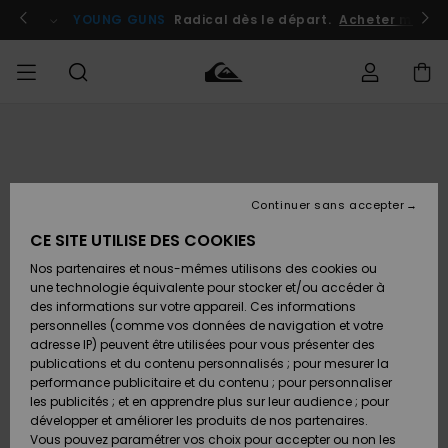
Passer
à
atuits
Se connecter / s'inscrire
YOUNG GUNS
Radical dès le départ.
Acheter maint
l'information
sur
le
produit
Accéder à
HOMME
Vêtements
Vêtements
Shop
Surf
Snow
Outlet
ma
Shop
Shop
Homme
commande
Homme
Homme
GARÇON
Continuer sans accepter
Accessoires
Accessoires
Nouveautés
Livraison
Outlet
CE SITE UTILISE DES COOKIES
FEMME
Surf
Snow
Enfant
Shop
Shop
Nos partenaires et nous-mêmes utilisons des cookies ou
Retours
Chaussures
Chaussures
A
Enfant
Enfant
une technologie équivalente pour stocker et/ou accéder à
& Tongs
& Tongs
Découvrir
SURF
des informations sur votre appareil. Ces informations
Outlet
personnelles (comme vos données de navigation et votre
Paiement
Femme
adresse IP) peuvent être utilisées pour vous présenter des
SNOW
Highlights
Snow
publications et du contenu personnalisés ; pour mesurer la
Surf
Surf
Snow
Shop
Carte
performance publicitaire et du contenu ; pour personnaliser
Femme
Cadeau
les publicités ; et en apprendre plus sur leur audience ; pour
OUTLET
développer et améliorer les produits de nos partenaires.
Communauté
Snow
Snow
Vous pouvez paramétrer vos choix pour accepter ou non les