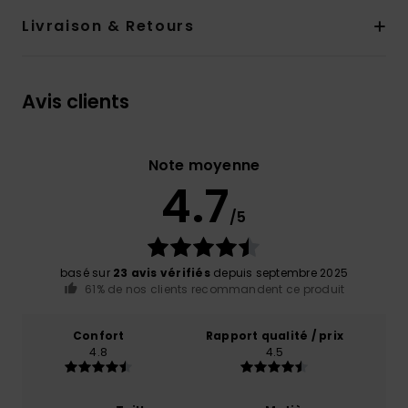
Livraison & Retours
Avis clients
Note moyenne
4.7
/5
basé sur
23 avis vérifiés
depuis septembre 2025
61% de nos clients recommandent ce produit
Confort
Rapport qualité / prix
4.8
4.5