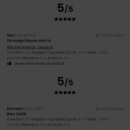
5
/5
Iker
3 juillet 2026
Achat vérifié
De magnifiques shorts
Afficher original - Deutsch
Confort
: 5
Rapport qualité / prix
: 4
Taille
: Taille
/5
/5
parfaite
Matière
: 5
Coloris
: 4
/5
/5
Je recommande ce produit
5
/5
Kattalin
11 juin 2026
Achat vérifié
Bien taillé
Confort
: 5
Rapport qualité / prix
: 5
Taille
: Taille
/5
/5
parfaite
Matière
: 5
Coloris
: 5
/5
/5