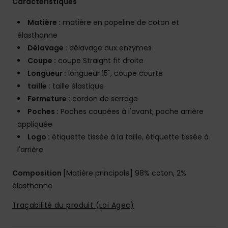
Caractéristiques
Matière :
matière en popeline de coton et
élasthanne
Délavage :
délavage aux enzymes
Coupe :
coupe Straight fit droite
Longueur :
longueur 15", coupe courte
taille :
taille élastique
Fermeture :
cordon de serrage
Poches :
Poches coupées à l'avant, poche arrière
appliquée
Logo :
étiquette tissée à la taille, étiquette tissée à
l'arrière
Composition
[Matière principale] 98% coton, 2%
élasthanne
Traçabilité du produit (Loi Agec)