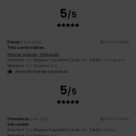
5
/5
Flavia
10 juin 2026
Achat vérifié
Très confortables
Afficher original - Português
Confort
: 5
Rapport qualité / prix
: 4
Taille
: Trop grand
/5
/5
Matière
: 5
Coloris
: 5
/5
/5
Je recommande ce produit
5
/5
Clemence
6 juin 2026
Achat vérifié
très solide
Confort
: 5
Rapport qualité / prix
: 4
Taille
: Grand
/5
/5
Matière
: 5
Coloris
: 5
/5
/5