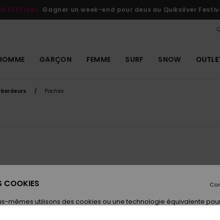
ER FESTIVAL
Gagner un week-end pour deux au Quiksilver Festiv
Q
HOMME
GARÇON
FEMME
SURF
SNOW
OUTLE
ébardeurs
Poches
ES COOKIES
Con
us-mêmes utilisons des cookies ou une technologie équivalente pour
tions sur votre appareil. Ces informations personnelles (comme v
resse IP) peuvent être utilisées pour vous présenter des publications