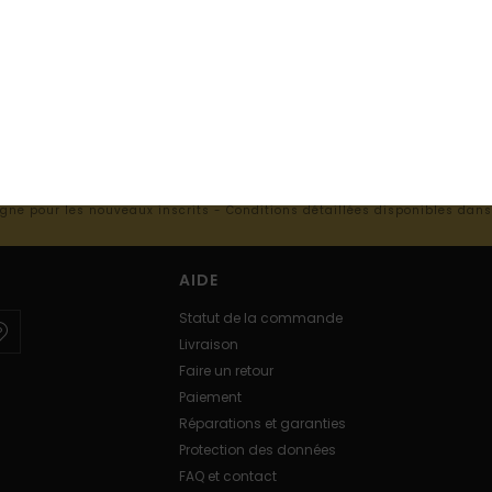
RE PREMIÈRE
ernières actus et nos offres exclusives.
ligne pour les nouveaux inscrits - Conditions détaillées disponibles dan
AIDE
Statut de la commande
Livraison
Faire un retour
Paiement
Réparations et garanties
Protection des données
FAQ et contact