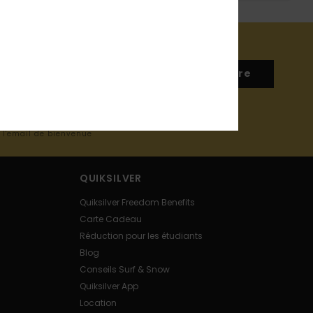
S'inscrire
s l'email de bienvenue
QUIKSILVER
Quiksilver Freedom Benefits
Carte Cadeau
Réduction pour les étudiants
Blog
Conseils Surf & Snow
Quiksilver App
Location