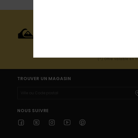
15% SUR VOT
COMMANDE*
Abonnez-vous pour recevoir nos d
(*) Offre valable en 
TROUVER UN MAGASIN
NOUS SUIVRE