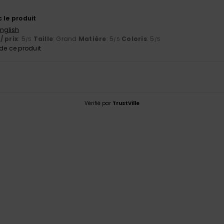
6
 le produit
English
/ prix
: 5
Taille
: Grand
Matière
: 5
Coloris
: 5
/5
/5
/5
e ce produit
Vérifié par
TrustVille