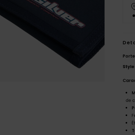
Deta
Porte
Style
Carac
M
de 
P
F
É
T