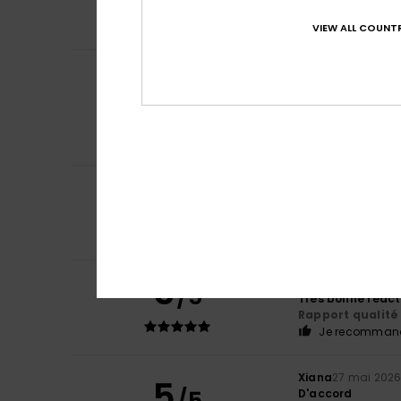
Un peu petit, ma
Rapport qualité 
VIEW ALL COUNTR
Leone
23 juin 2026
5
/5
Ça fait des année
Afficher original - 
Rapport qualité 
Je recommand
4
/5
Stéphanie
18 juin
Il correspond à l
Rapport qualité 
5
Isabelle
29 mai 2
/5
Très bonne réacti
Rapport qualité 
Je recommand
Xiana
27 mai 202
5
D'accord