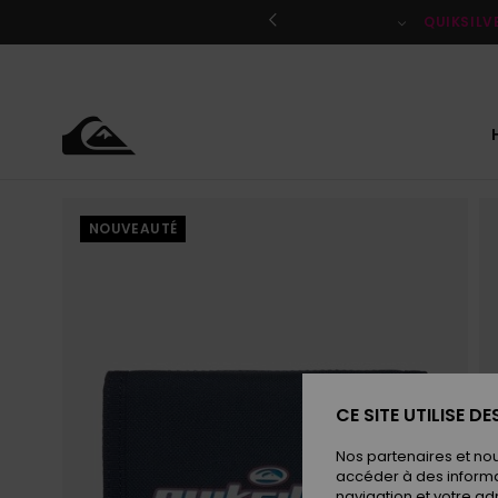
Passer
à
QUIKSILV
l'information
sur
le
produit
NOUVEAUTÉ
CE SITE UTILISE D
Nos partenaires et no
accéder à des informa
navigation et votre ad