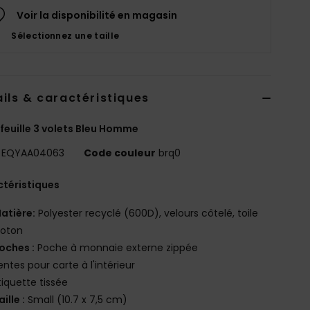
Voir la disponibilité en magasin
Sélectionnez une taille
ils & caractéristiques
feuille 3 volets Bleu Homme
EQYAA04063
Code couleur
brq0
téristiques
atière:
Polyester recyclé (600D), velours côtelé, toile
coton
oches :
Poche à monnaie externe zippée
entes pour carte à l'intérieur
tiquette tissée
aille :
Small (10.7 x 7,5 cm)