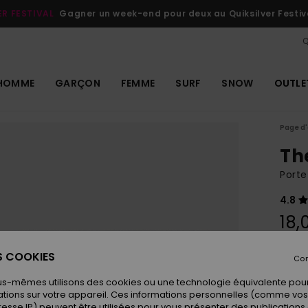
ER FESTIVAL
Gagner un week-end pour deux au Quiksilver Festiv
Q
HOMME
GARÇON
FEMME
SURF
SNOW
OUTLE
Page d'
Th
Porte
4.8
18,
ES COOKIES
Con
Coule
us-mêmes utilisons des cookies ou une technologie équivalente pour
tions sur votre appareil. Ces informations personnelles (comme v
resse IP) peuvent être utilisées pour vous présenter des publications