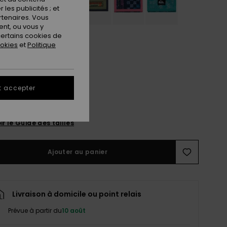
les publicités ; et
rtenaires. Vous
nt, ou vous y
ertains cookies de
ookies
et
Politique
t accepter
M
L
ir le Guide des tailles
Ajouter au panier
Livraison à domicile ou point relais
Prévue à partir du
10 août