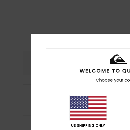
Confort
Rap
4.0
WELCOME TO QU
Choose your co
5
Ali
9 juillet 2026
/5
Super produit
Rapport qualité 
Je recommand
4
/5
Olivier
7 juillet 202
US SHIPPING ONLY