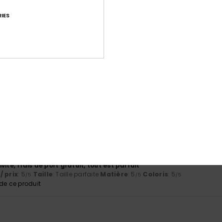
nque de place pour des pièces ou clés
/ prix
: 5
Taille
: Petit
Matière
: 5
Coloris
: 5
/5
/5
/5
IES
s que je n'utilise que ça
Italiano
/ prix
: 4
Taille
: Trop grand
Matière
: 4
Coloris
: 4
/5
/5
/5
e ce produit
 2026
’attente
/ prix
: 4
Taille
: Petit
Matière
: 4
Coloris
: 4
/5
/5
/5
026
vité, frais de port gratuit, tout est parfait
/ prix
: 5
Taille
: Taille parfaite
Matière
: 5
Coloris
: 5
/5
/5
/5
e ce produit
6