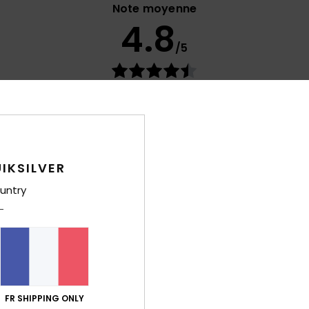
Note moyenne
4.8
/5
basé sur
26 avis vérifiés
depuis septembre 2025
88% de nos clients recommandent ce produit
port qualité / prix
Taille
Matiè
4.8
4.8
Trop petit
Trop grand
IKSILVER
untry
/ prix
: 5
Taille
: Trop grand
Matière
: 5
Coloris
: 5
/5
/5
/5
e ce produit
6
FR SHIPPING ONLY