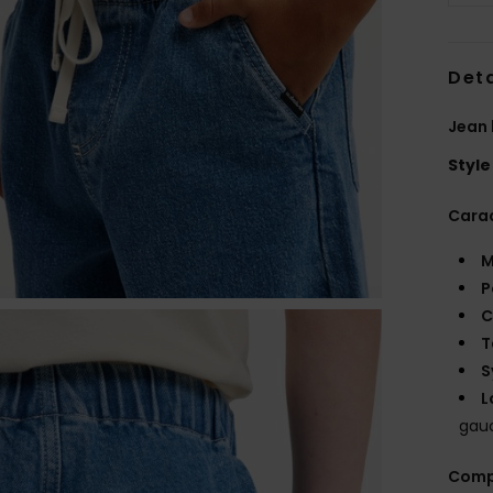
Deta
Jean 
Style
Carac
M
P
C
T
S
L
gauc
Comp