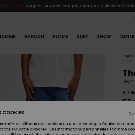
ER FESTIVAL
Gagner un week-end pour deux au Quiksilver Festiv
Q
HOMME
GARÇON
FEMME
SURF
SNOW
OUTLE
Page d'
Jean
Th
Jean 
4.7
55,
ES COOKIES
Con
Coule
us-mêmes utilisons des cookies ou une technologie équivalente pour
tions sur votre appareil. Ces informations personnelles (comme v
resse IP) peuvent être utilisées pour vous présenter des publications