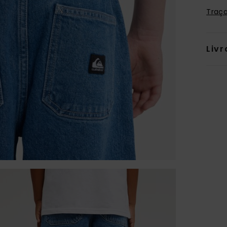
Traça
Livr