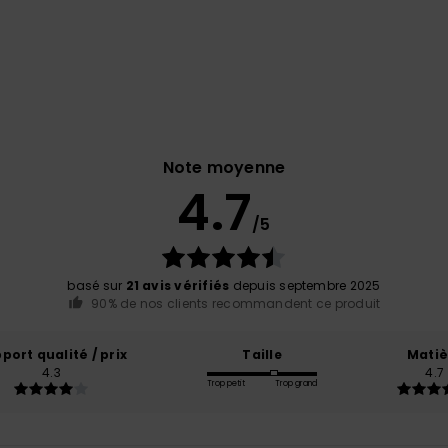
Note moyenne
4.7
/5
basé sur
21 avis vérifiés
depuis septembre 2025
90% de nos clients recommandent ce produit
port qualité / prix
Taille
Matiè
4.3
4.7
Trop petit
Trop grand