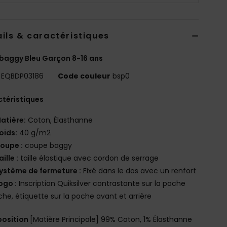
ils & caractéristiques
baggy Bleu Garçon 8-16 ans
EQBDP03186
Code couleur
bsp0
téristiques
atière:
Coton, Élasthanne
oids:
40 g/m2
oupe :
coupe baggy
aille :
taille élastique avec cordon de serrage
ystème de fermeture :
Fixé dans le dos avec un renfort
ogo :
Inscription Quiksilver contrastante sur la poche
he, étiquette sur la poche avant et arrière
osition
[Matière Principale] 99% Coton, 1% Élasthanne