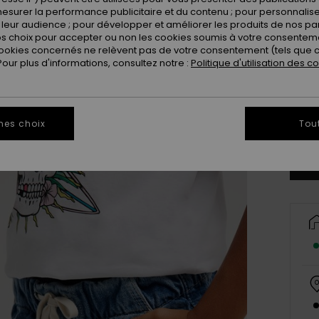
esurer la performance publicitaire et du contenu ; pour personnaliser 
leur audience ; pour développer et améliorer les produits de nos pa
 choix pour accepter ou non les cookies soumis à votre consenteme
ookies concernés ne relèvent pas de votre consentement (tels que c
ur plus d'informations, consultez notre :
Politique d'utilisation des c
8
Vo
mes choix
Tou