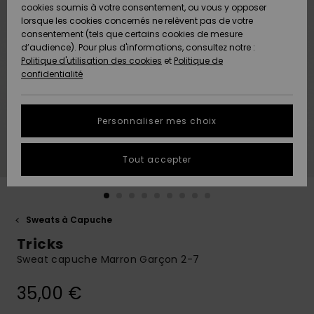
Quiksilver
A
cookies soumis à votre consentement, ou vous y opposer
Freedom
AIDE &
Découvrir
lorsque les cookies concernés ne relèvent pas de votre
CONTACT
consentement (tels que certains cookies de mesure
Nouveautés
Nouveautés
d’audience). Pour plus d'informations, consultez notre :
Protection
Politique d'utilisation des cookies
et
Politique de
des
Communauté
MAGASINS
confidentialité
données
A
A
Découvrir
Découvrir
QUIKSILVER
Guide des
APP
Personnaliser mes choix
tailles
LISTE DE
Tout accepter
SOUHAITS
Démarrez
une
conversation
pour
obtenir la
Sweats à Capuche
réponse la
Tricks
plus rapide
à votre
Sweat capuche Marron Garçon 2-7
question.
35,00 €
Démarrer
une
conversation