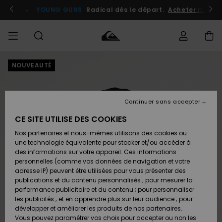
Passer
à
atuits
Se connecter / s'inscrire
YOUNG GUNS
Radical dès le départ.
Acheter maint
l'information
sur
le
produit
NOUVEAUTÉ
Accéder à
HOMME
Vêtements
Vêtements
Shop
Surf
Snow
Outlet
ma
Shop
Shop
Homme
commande
Homme
Homme
GARÇON
Continuer sans accepter
Accessoires
Accessoires
Nouveautés
Livraison
Outlet
CE SITE UTILISE DES COOKIES
FEMME
Surf
Snow
Enfant
Shop
Shop
Nos partenaires et nous-mêmes utilisons des cookies ou
Retours
Chaussures
Chaussures
A
Enfant
Enfant
une technologie équivalente pour stocker et/ou accéder à
& Tongs
& Tongs
Découvrir
SURF
des informations sur votre appareil. Ces informations
Outlet
personnelles (comme vos données de navigation et votre
Paiement
Femme
adresse IP) peuvent être utilisées pour vous présenter des
SNOW
Highlights
Snow
publications et du contenu personnalisés ; pour mesurer la
Surf
Surf
Snow
Shop
Carte
performance publicitaire et du contenu ; pour personnaliser
Femme
Cadeau
les publicités ; et en apprendre plus sur leur audience ; pour
OUTLET
développer et améliorer les produits de nos partenaires.
Communauté
Snow
Snow
Vous pouvez paramétrer vos choix pour accepter ou non les