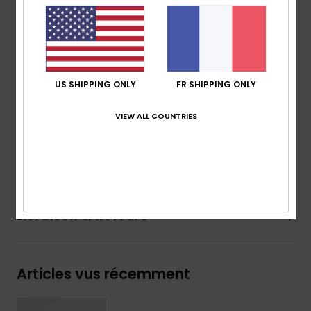
Doublure de la capuche :
matière principale
Poches :
poche sur le devant
Caractéristiques :
imprimé saisonnier sur la poitrine
et dans le dos
Marquage :
étiquette tissée Quiksilver sur la couture
US SHIPPING ONLY
FR SHIPPING ONLY
latérale
VIEW ALL COUNTRIES
Composition
[Matière principale] 80% coton, 20%
polyester
Traçabilité du produit (Loi Agec)
Livraison & Retours
Articles vus récemment