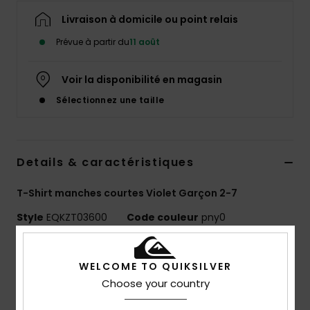
Livraison à domicile ou point relais
Prévue à partir du
11 août
Voir la disponibilité en magasin
Sélectionnez une taille
Details & caractéristiques
T-Shirt manches courtes Violet Garçon 2-7
Style
EQKZT03600
Code couleur
pny0
Caractéristiques
WELCOME TO QUIKSILVER
MADE BETTER
Choose your country
Fabriqué avec 25 % de fibres de coton recyclé issues