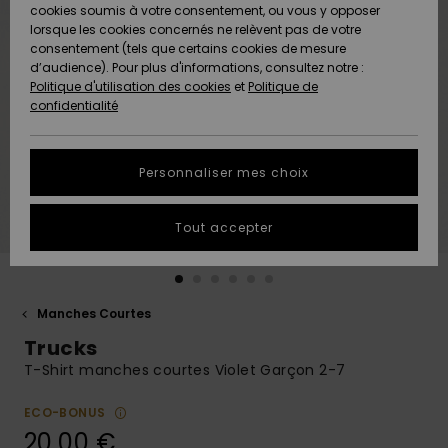
Quiksilver
A
cookies soumis à votre consentement, ou vous y opposer
Freedom
AIDE &
Découvrir
lorsque les cookies concernés ne relèvent pas de votre
CONTACT
consentement (tels que certains cookies de mesure
Nouveautés
Nouveautés
d’audience). Pour plus d'informations, consultez notre :
Protection
Politique d'utilisation des cookies
et
Politique de
des
Communauté
MAGASINS
confidentialité
données
A
A
Découvrir
Découvrir
QUIKSILVER
Guide des
APP
Personnaliser mes choix
tailles
LISTE DE
Tout accepter
SOUHAITS
Démarrez
une
conversation
pour
obtenir la
Manches Courtes
réponse la
Trucks
plus rapide
à votre
T-Shirt manches courtes Violet Garçon 2-7
question.
ECO-BONUS
Démarrer
une
20,00 €
conversation