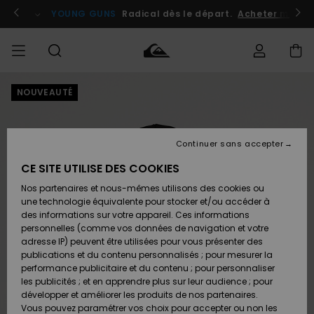
Passer
à
atuits
Se connecter / s'inscrire
YOUNG GUNS
Radical dès le départ.
Acheter maint
l'information
sur
le
produit
NOUVEAUTÉ
Accéder à
HOMME
Vêtements
Vêtements
Shop
Surf
Snow
Outlet
ma
Shop
Shop
Homme
commande
Homme
Homme
GARÇON
Continuer sans accepter
Accessoires
Accessoires
Nouveautés
Livraison
Outlet
CE SITE UTILISE DES COOKIES
FEMME
Surf
Snow
Enfant
Shop
Shop
Nos partenaires et nous-mêmes utilisons des cookies ou
Retours
Chaussures
Chaussures
A
Enfant
Enfant
une technologie équivalente pour stocker et/ou accéder à
& Tongs
& Tongs
Découvrir
SURF
des informations sur votre appareil. Ces informations
Outlet
personnelles (comme vos données de navigation et votre
Paiement
Femme
adresse IP) peuvent être utilisées pour vous présenter des
SNOW
Highlights
Snow
publications et du contenu personnalisés ; pour mesurer la
Surf
Surf
Snow
Shop
Carte
performance publicitaire et du contenu ; pour personnaliser
Femme
Cadeau
les publicités ; et en apprendre plus sur leur audience ; pour
OUTLET
développer et améliorer les produits de nos partenaires.
Communauté
Snow
Snow
Vous pouvez paramétrer vos choix pour accepter ou non les