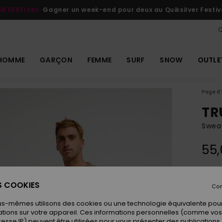
ER FESTIVAL
Gagner un week-end pour deux au Quiksilver Festiv
Q
HOMME
GARÇON
FEMME
SURF
SNOW
OUTLE
Page d'
TR
Swea
55,
Coule
ES COOKIES
Con
us-mêmes utilisons des cookies ou une technologie équivalente pour
tions sur votre appareil. Ces informations personnelles (comme v
resse IP) peuvent être utilisées pour vous présenter des publications