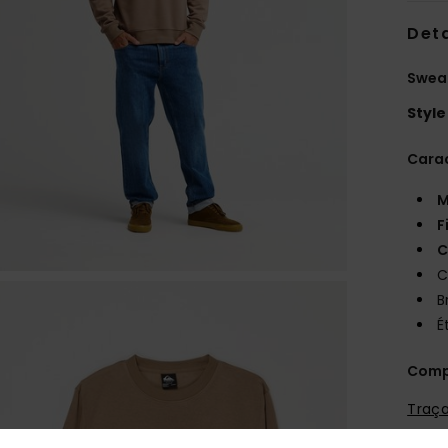
Deta
Swea
Style
Carac
M
F
C
C
B
É
Comp
Traça