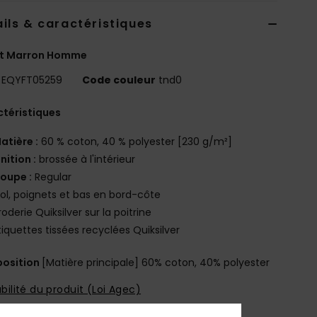
ils & caractéristiques
t Marron Homme
EQYFT05259
Code couleur
tnd0
téristiques
atière :
60 % coton, 40 % polyester [230 g/m²]
inition :
brossée à l'intérieur
oupe :
Regular
ol, poignets et bas en bord-côte
roderie Quiksilver sur la poitrine
tiquettes tissées recyclées Quiksilver
osition
[Matière principale] 60% coton, 40% polyester
bilité du produit (Loi Agec)