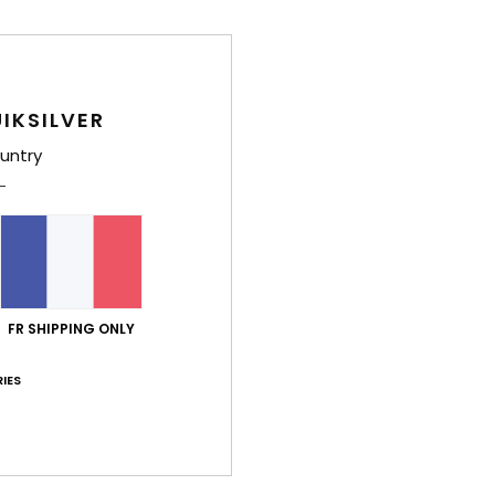
Livr
IKSILVER
untry
FR SHIPPING ONLY
IES