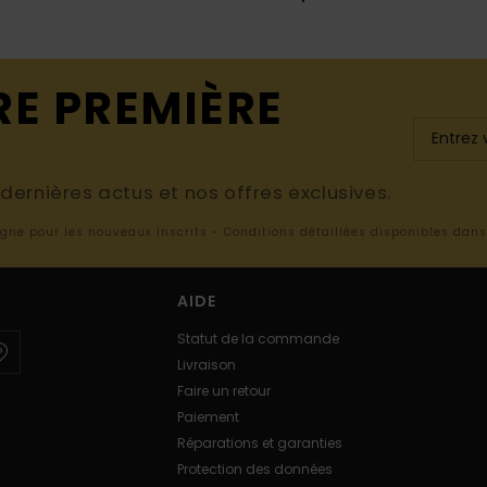
RE PREMIÈRE
ernières actus et nos offres exclusives.
ligne pour les nouveaux inscrits - Conditions détaillées disponibles dan
AIDE
Statut de la commande
Livraison
Faire un retour
Paiement
Réparations et garanties
Protection des données