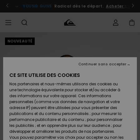
Passer
à
atuits
Se connecter / s'inscrire
YOUNG GUNS
Radical dès le départ.
Acheter maint
l'information
sur
le
produit
NOUVEAUTÉ
Accéder à
HOMME
Vêtements
Vêtements
Shop
Surf
Snow
Outlet
ma
Shop
Shop
Homme
commande
Homme
Homme
GARÇON
Continuer sans accepter
Accessoires
Accessoires
Nouveautés
Livraison
Outlet
CE SITE UTILISE DES COOKIES
FEMME
Surf
Snow
Enfant
Shop
Shop
Nos partenaires et nous-mêmes utilisons des cookies ou
Retours
Chaussures
Chaussures
A
Enfant
Enfant
une technologie équivalente pour stocker et/ou accéder à
& Tongs
& Tongs
Découvrir
SURF
des informations sur votre appareil. Ces informations
Outlet
personnelles (comme vos données de navigation et votre
Paiement
Femme
adresse IP) peuvent être utilisées pour vous présenter des
SNOW
Highlights
Snow
publications et du contenu personnalisés ; pour mesurer la
Surf
Surf
Snow
Shop
Carte
performance publicitaire et du contenu ; pour personnaliser
Femme
Cadeau
les publicités ; et en apprendre plus sur leur audience ; pour
OUTLET
développer et améliorer les produits de nos partenaires.
Communauté
Snow
Snow
Vous pouvez paramétrer vos choix pour accepter ou non les