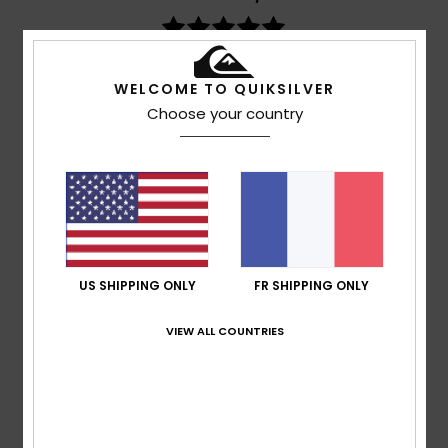
basé sur
3 avis vérifiés
depuis juin 2026
100% de nos clients recommandent ce produit
WELCOME TO QUIKSILVER
Choose your country
Confort
Rapport qualité / prix
5.0
5.0
Taille
Matière
5.0
Trop petit
Trop grand
US SHIPPING ONLY
FR SHIPPING ONLY
Coloris
5.0
VIEW ALL COUNTRIES
5
/5