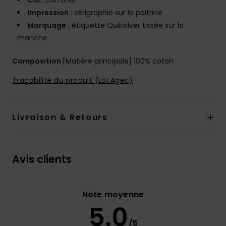
Col :
col rond
Impression :
sérigraphie sur la poitrine
Marquage :
étiquette Quiksilver tissée sur la
manche
Composition
[Matière principale] 100% coton
Traçabilité du produit (Loi Agec)
Livraison & Retours
Avis clients
Note moyenne
5.0
/5