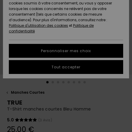
Quiksilver
A
cookies soumis à votre consentement, ou vous y opposer
Freedom
AIDE &
Découvrir
lorsque les cookies concernés ne relèvent pas de votre
CONTACT
consentement (tels que certains cookies de mesure
Nouveautés
Nouveautés
d’audience). Pour plus d'informations, consultez notre :
Protection
Politique d'utilisation des cookies
et
Politique de
des
Communauté
MAGASINS
confidentialité
données
A
A
Découvrir
Découvrir
QUIKSILVER
Guide des
APP
Personnaliser mes choix
tailles
LISTE DE
Tout accepter
SOUHAITS
Démarrez
une
conversation
pour
obtenir la
Manches Courtes
réponse la
TRUE
plus rapide
à votre
T-Shirt manches courtes Bleu Homme
question.
5.0
(3 Avis)
Démarrer
une
25,00 €
conversation