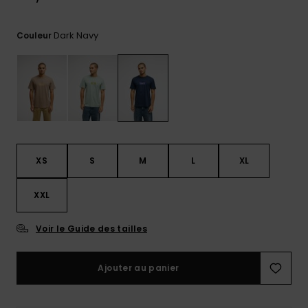
Trouvez
des
Dark Navy
Couleur
réponses
aux
questions
les plus
fréquentes
et notre
formulaire
de
contact.
XS
S
M
L
XL
Consulter
la FAQ
XXL
Voir le Guide des tailles
Ajouter au panier