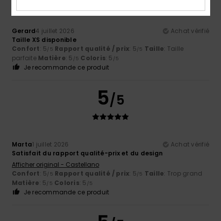
Gerard
4 juillet 2026
Achat vérifié
Taille XS disponible
Confort
: 5
Rapport qualité / prix
: 5
Taille
: Taille
/5
/5
parfaite
Matière
: 5
Coloris
: 5
/5
/5
Je recommande ce produit
5
/5
Marta
1 juillet 2026
Achat vérifié
Satisfait du rapport qualité-prix et du design
Afficher original - Castellano
Confort
: 5
Rapport qualité / prix
: 5
Taille
: Trop grand
/5
/5
Matière
: 5
Coloris
: 5
/5
/5
Je recommande ce produit