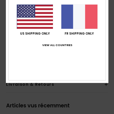
respirabilité
Made Better :
fabriqué avec 100 % de fibres de
polyester recyclé issues de déchets plastiques
Matière :
100 % polyester recyclé
240 g/m2
US SHIPPING ONLY
FR SHIPPING ONLY
Coupe :
Regular
Poches :
2 poches poitrine
VIEW ALL COUNTRIES
Composition
[Matière principale] 100% polyester recyclé
Traçabilité du produit (Loi Agec)
Livraison & Retours
Articles vus récemment