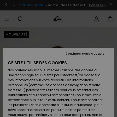
Passer
à
atuits
Se connecter / s'inscrire
YOUNG GUNS
Radical dès le départ.
Acheter maint
l'information
sur
le
produit
NOUVEAUTÉ
Accéder à
HOMME
Vêtements
Vêtements
Shop
Surf
Snow
Outlet
ma
Shop
Shop
Homme
commande
Homme
Homme
GARÇON
Continuer sans accepter
Accessoires
Accessoires
Nouveautés
Livraison
Outlet
CE SITE UTILISE DES COOKIES
FEMME
Surf
Snow
Enfant
Shop
Shop
Nos partenaires et nous-mêmes utilisons des cookies ou
Retours
Chaussures
Chaussures
A
Enfant
Enfant
une technologie équivalente pour stocker et/ou accéder à
& Tongs
& Tongs
Découvrir
SURF
des informations sur votre appareil. Ces informations
Outlet
personnelles (comme vos données de navigation et votre
Paiement
Femme
adresse IP) peuvent être utilisées pour vous présenter des
SNOW
Highlights
Snow
publications et du contenu personnalisés ; pour mesurer la
Surf
Surf
Snow
Shop
Carte
performance publicitaire et du contenu ; pour personnaliser
Femme
Cadeau
les publicités ; et en apprendre plus sur leur audience ; pour
OUTLET
développer et améliorer les produits de nos partenaires.
Communauté
Snow
Snow
Vous pouvez paramétrer vos choix pour accepter ou non les