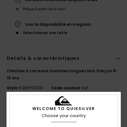
Prévue à partir du
12 août
Voir la disponibilité en magasin
Sélectionnez une taille
Details & caractéristiques
Chemise à carreaux manches longues Noir Garçon 8-
16 ans
Style
EQBPF03030
Code couleur
kvj1
Caractéristiques
WELCOME TO QUIKSILVER
Utilisation :
aventures quotidiennes / temps froid
Choose your country
Avantages :
technologie WarmFlight pour une
isolation thermique optimale et une grande