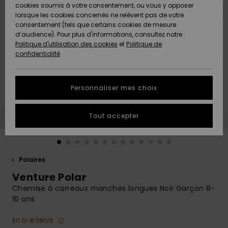
Quiksilver
A
cookies soumis à votre consentement, ou vous y opposer
Freedom
AIDE &
Découvrir
lorsque les cookies concernés ne relèvent pas de votre
CONTACT
consentement (tels que certains cookies de mesure
Nouveautés
Nouveautés
d’audience). Pour plus d'informations, consultez notre :
Protection
Politique d'utilisation des cookies
et
Politique de
des
Communauté
MAGASINS
confidentialité
données
A
A
Découvrir
Découvrir
QUIKSILVER
Guide des
APP
Personnaliser mes choix
tailles
LISTE DE
Tout accepter
SOUHAITS
Démarrez
une
conversation
pour
obtenir la
Polaires
réponse la
Venture Polar
plus rapide
à votre
Chemise à carreaux manches longues Noir Garçon 8-
question.
16 ans
Démarrer
une
ECO-BONUS
conversation