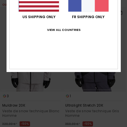
OUTLET
OUTLET
US SHIPPING ONLY
FR SHIPPING ONLY
VIEW ALL COUNTRIES
3
1
Muldrow 20K
Ultralight Stretch 20K
Veste de snow technique Blanc
Veste de snow technique Gris
Homme
Homme
*
*
50%
50%
320,00 €
360,00 €