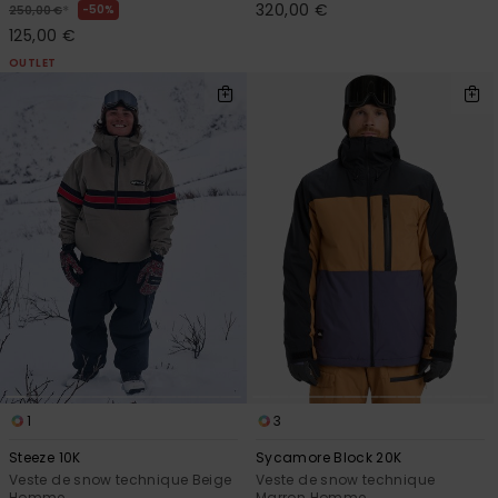
320,00 €
*
50%
250,00 €
125,00 €
OUTLET
1
3
Steeze 10K
Sycamore Block 20K
Veste de snow technique Beige
Veste de snow technique
Homme
Marron Homme