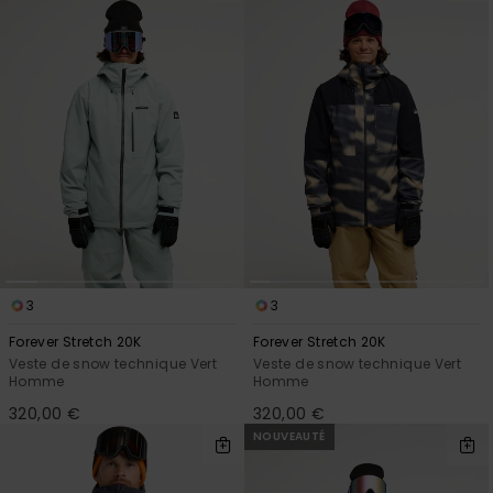
Trouvez
des
réponses
aux
questions
les plus
fréquentes
et notre
formulaire
de
contact.
Consulter
la FAQ
3
3
Forever Stretch 20K
Forever Stretch 20K
Veste de snow technique Vert
Veste de snow technique Vert
Homme
Homme
320,00 €
320,00 €
NOUVEAUTÉ