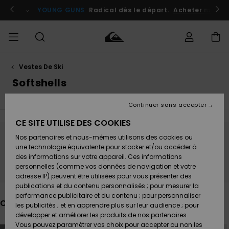
Passez
à
atuits
Se connecter / s'inscrire
YOUNG GUNS
Radical dès le départ.
Acheter maint
la
sélection
de
la
grille
des
produits
Vestes De Ski
Accéder à
HOMME
Vêtements
Vêtements
Shop
Surf
Snow
Outlet
ma
Softshells
Shop
Shop
Homme
commande
Homme
Homme
GARÇON
Continuer sans accepter
Accessoires
Accessoires
Nouveautés
Livraison
Outlet
CE SITE UTILISE DES COOKIES
FEMME
Surf
Snow
Enfant
Shop
Shop
Nos partenaires et nous-mêmes utilisons des cookies ou
Retours
Chaussures
Chaussures
A
Ne partez pas trop loin, nos produits seront
Enfant
Enfant
une technologie équivalente pour stocker et/ou accéder à
& Tongs
& Tongs
Découvrir
SURF
des informations sur votre appareil. Ces informations
bientôt de retour
Outlet
personnelles (comme vos données de navigation et votre
Paiement
Femme
adresse IP) peuvent être utilisées pour vous présenter des
SNOW
Highlights
Snow
publications et du contenu personnalisés ; pour mesurer la
Surf
Surf
Snow
Shop
Carte
performance publicitaire et du contenu ; pour personnaliser
Femme
Ces produits pourraient vous plaire
Cadeau
les publicités ; et en apprendre plus sur leur audience ; pour
OUTLET
développer et améliorer les produits de nos partenaires.
Communauté
Snow
Snow
Vous pouvez paramétrer vos choix pour accepter ou non les
Passer
Aller