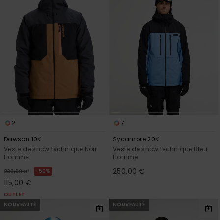
2
7
Dawson 10K
Sycamore 20K
Veste de snow technique Noir
Veste de snow technique Bleu
Homme
Homme
250,00 €
*
50%
230,00 €
115,00 €
OUTLET
NOUVEAUTÉ
NOUVEAUTÉ