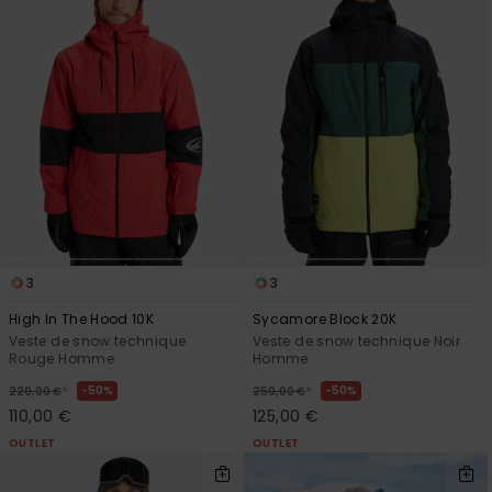
3
3
High In The Hood 10K
Sycamore Block 20K
Veste de snow technique
Veste de snow technique Noir
Rouge Homme
Homme
*
*
50%
50%
220,00 €
250,00 €
110,00 €
125,00 €
OUTLET
OUTLET