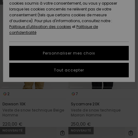
Quiksilver
NOUVEAUTÉ
NOUVEAUTÉ
aux
a
A
cookies soumis à votre consentement, ou vous y opposer
critères
trier
Freedom
de
par
AIDE &
Découvrir
lorsque les cookies concernés ne relèvent pas de votre
filtrage
CONTACT
de
consentement (tels que certains cookies de mesure
recherche
Nouveautés
Nouveautés
d’audience). Pour plus d'informations, consultez notre :
Protection
Politique d'utilisation des cookies
et
Politique de
des
Communauté
MAGASINS
confidentialité
données
A
A
Découvrir
Découvrir
QUIKSILVER
Guide des
APP
Personnaliser mes choix
tailles
LISTE DE
Tout accepter
SOUHAITS
Démarrez
une
conversation
pour
2
7
obtenir la
réponse la
Dawson 10K
Sycamore 20K
plus rapide
Veste de snow technique Beige
Veste de snow technique
à votre
Homme
Marron Homme
question.
220,00 €
250,00 €
Démarrer
NOUVEAUTÉ
NOUVEAUTÉ
une
conversation