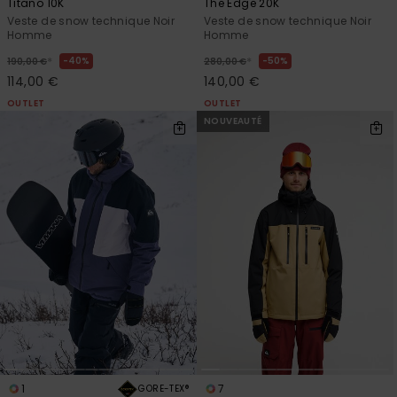
Titano 10K
The Edge 20K
Veste de snow technique Noir
Veste de snow technique Noir
Homme
Homme
*
*
40%
50%
190,00 €
280,00 €
114,00 €
140,00 €
OUTLET
OUTLET
NOUVEAUTÉ
1
7
GORE-TEX®