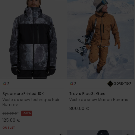
2
2
GORE-TEX®
Sycamore Printed 10K
Travis Rice 3L Gore
Veste de snow technique Noir
Veste de snow Marron Homme
Homme
800,00 €
*
50%
250,00 €
125,00 €
OUTLET