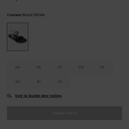
Trouvez
des
Black/white
Couleur
réponses
aux
questions
les plus
fréquentes
et notre
formulaire
de
contact.
34
36
37
38
39
Consulter
la FAQ
40
41
42
Voir le Guide des tailles
Indisponible