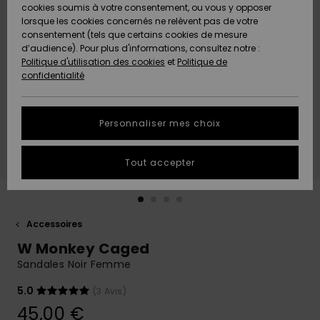
Quiksilver
A
cookies soumis à votre consentement, ou vous y opposer
Freedom
AIDE &
Découvrir
lorsque les cookies concernés ne relèvent pas de votre
CONTACT
consentement (tels que certains cookies de mesure
Nouveautés
Nouveautés
d’audience). Pour plus d'informations, consultez notre :
Protection
Politique d'utilisation des cookies
et
Politique de
des
Communauté
MAGASINS
confidentialité
données
A
A
Découvrir
Découvrir
QUIKSILVER
Guide des
APP
Personnaliser mes choix
tailles
LISTE DE
Tout accepter
SOUHAITS
Démarrez
une
conversation
pour
obtenir la
Accessoires
réponse la
W Monkey Caged
plus rapide
à votre
Sandales Noir Femme
question.
5.0
(3 Avis)
Démarrer
une
45,00 €
conversation