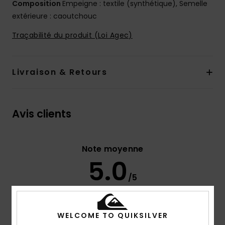
Composition
Empeigne : textile (synthétique), Semelle
extérieure : caoutchouc
Traçabilité du produit (Loi Agec)
Livraison & Retours
Avis clients
Note moyenne
5.0
/5
basé sur
3 avis vérifiés
depuis octobre 2025
WELCOME TO QUIKSILVER
100% de nos clients recommandent ce produit