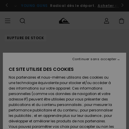
Passer
à
atuits
Se connecter / s'inscrire
YOUNG GUNS
Radical dès le départ.
Acheter maint
l'information
sur
le
produit
RUPTURE DE STOCK
Accéder à
HOMME
Vêtements
Vêtements
Shop
Surf
Snow
Outlet
ma
Shop
Shop
Homme
commande
Homme
Homme
GARÇON
Continuer sans accepter
Accessoires
Accessoires
Nouveautés
Livraison
Outlet
CE SITE UTILISE DES COOKIES
FEMME
Surf
Snow
Enfant
Shop
Shop
Nos partenaires et nous-mêmes utilisons des cookies ou
Retours
Chaussures
Chaussures
A
Enfant
Enfant
une technologie équivalente pour stocker et/ou accéder à
& Tongs
& Tongs
Découvrir
SURF
des informations sur votre appareil. Ces informations
Outlet
personnelles (comme vos données de navigation et votre
Paiement
Femme
adresse IP) peuvent être utilisées pour vous présenter des
SNOW
Highlights
Snow
publications et du contenu personnalisés ; pour mesurer la
Surf
Surf
Snow
Shop
Carte
performance publicitaire et du contenu ; pour personnaliser
Femme
Cadeau
les publicités ; et en apprendre plus sur leur audience ; pour
OUTLET
développer et améliorer les produits de nos partenaires.
Communauté
Snow
Snow
Vous pouvez paramétrer vos choix pour accepter ou non les