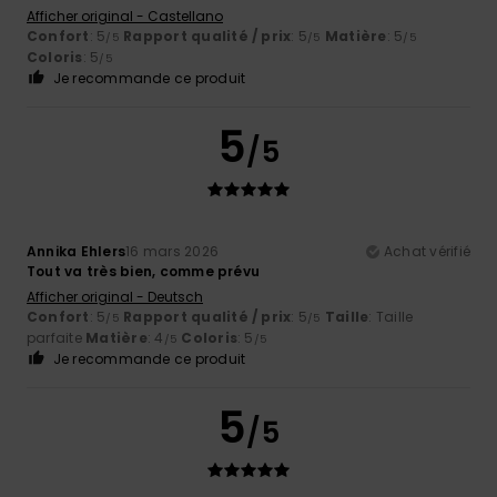
Afficher original - Castellano
Confort
: 5
Rapport qualité / prix
: 5
Matière
: 5
/5
/5
/5
Coloris
: 5
/5
Je recommande ce produit
5
/5
Annika Ehlers
16 mars 2026
Achat vérifié
Tout va très bien, comme prévu
Afficher original - Deutsch
Confort
: 5
Rapport qualité / prix
: 5
Taille
: Taille
/5
/5
parfaite
Matière
: 4
Coloris
: 5
/5
/5
Je recommande ce produit
5
/5