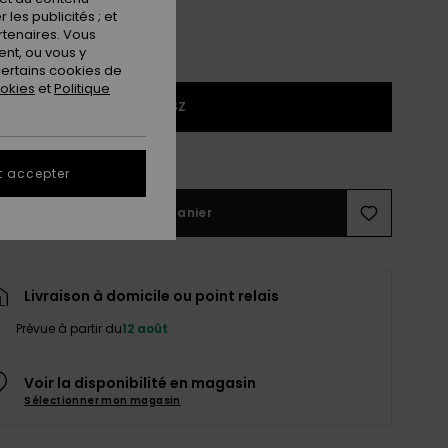
les publicités ; et
rtenaires. Vous
nt, ou vous y
ertains cookies de
ookies
et
Politique
1SZ
ir le Guide des tailles
t accepter
Ajouter au panier
Livraison à domicile ou point relais
Prévue à partir du
12 août
Voir la disponibilité en magasin
Sélectionner mon magasin