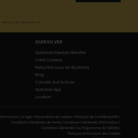
s l'email de bienvenue
QUIKSILVER
Quiksilver Freedom Benefits
Carte Cadeau
Réduction pour les étudiants
Blog
Conseils Surf & Snow
Quiksilver App
Location
nformations Loi Agec |
Paramètres de cookies |
Politique de Confidentialité |
Conditions Générales de Vente |
Conditions Générales d'Utilisation |
Conditions Générales du Programme de Fidélité |
Politique d'Utilisation des Cookies