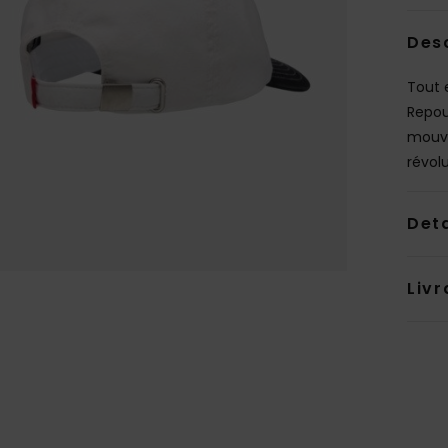
Des
Tout 
Repou
mouve
révol
Deta
Livr