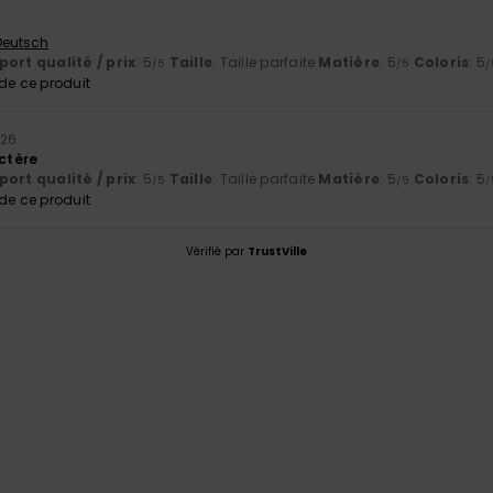
 Deutsch
ort qualité / prix
: 5
Taille
: Taille parfaite
Matière
: 5
Coloris
: 5
/5
/5
/
e ce produit
026
actère
ort qualité / prix
: 5
Taille
: Taille parfaite
Matière
: 5
Coloris
: 5
/5
/5
/
e ce produit
Vérifié par
TrustVille