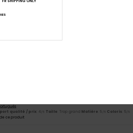
FR SHIPPING ONLY
Note moyenne
5.0
IES
/5
basé sur
3 avis vérifiés
depuis avril 2026
100% de nos clients recommandent ce produit
port qualité / prix
Taille
Matiè
4.7
5.0
Trop petit
Trop grand
e bonne qualité
 Português
ort qualité / prix
: 4
Taille
: Trop grand
Matière
: 5
Coloris
: 5
/5
/5
/5
e ce produit