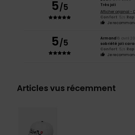
5
/5
Très joli
Afficher original -
Confort
: 5
Rapp
/5
Je recommand
5
Armand
16 avril 2
/5
sobriété joli car
Confort
: 5
Rapp
/5
Je recommand
Articles vus récemment