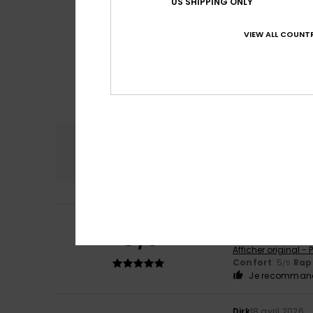
US SHIPPING ONLY
VIEW ALL COUNTR
Confort
Rap
5.0
Marta
2 juin 2026
5
/5
Très mignon et d
Afficher original -
Confort
: 5
Rapp
/5
Je recommand
Dirk
18 avril 2026