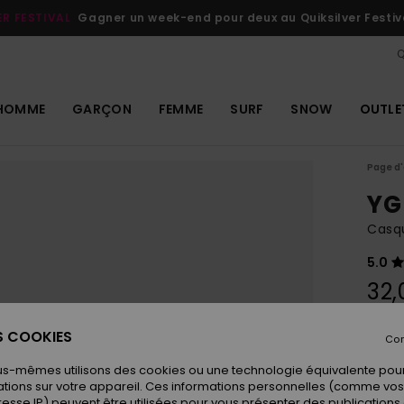
ER FESTIVAL
Gagner un week-end pour deux au Quiksilver Festiv
Q
HOMME
GARÇON
FEMME
SURF
SNOW
OUTLE
Page d'
YG 
Casq
5.0
32,
ES COOKIES
Con
Coule
us-mêmes utilisons des cookies ou une technologie équivalente pour
tions sur votre appareil. Ces informations personnelles (comme v
resse IP) peuvent être utilisées pour vous présenter des publications