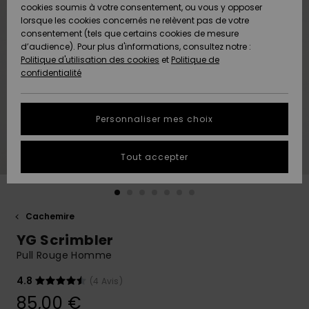
Quiksilver
A
cookies soumis à votre consentement, ou vous y opposer
Freedom
AIDE &
Découvrir
lorsque les cookies concernés ne relèvent pas de votre
CONTACT
consentement (tels que certains cookies de mesure
Nouveautés
Nouveautés
d’audience). Pour plus d'informations, consultez notre :
Protection
Politique d'utilisation des cookies
et
Politique de
des
Communauté
MAGASINS
confidentialité
données
A
A
Découvrir
Découvrir
QUIKSILVER
Guide des
APP
Personnaliser mes choix
tailles
LISTE DE
Tout accepter
SOUHAITS
Démarrez
une
conversation
pour
obtenir la
Cachemire
réponse la
YG Scrimbler
plus rapide
à votre
Pull Rouge Homme
question.
4.8
(4 Avis)
Démarrer
une
85,00 €
conversation