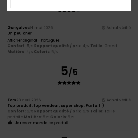
Gonçalves
14 mai 2026
Achat vérifié
Un peu cher
Afficher original - Português
Confort
: 5
Rapport qualité / prix
: 4
Taille
: Grand
/5
/5
Matière
: 4
Coloris
: 5
/5
/5
5
/5
Tom
28 avril 2026
Achat vérifié
Top produit, top vendeur, super shop. Parfait :)
Confort
: 5
Rapport qualité / prix
: 5
Taille
: Taille
/5
/5
parfaite
Matière
: 5
Coloris
: 5
/5
/5
Je recommande ce produit