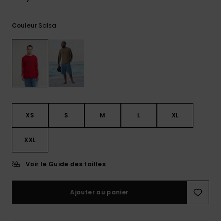
Trouvez
des
Salsa
Couleur
réponses
aux
questions
les plus
fréquentes
et notre
formulaire
de
contact.
XS
S
M
L
XL
Consulter
la FAQ
XXL
Voir le Guide des tailles
Ajouter au panier