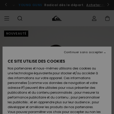
Passer
à
atuits
Se connecter / s'inscrire
YOUNG GUNS
Radical dès le départ.
Acheter maint
l'information
sur
le
produit
NOUVEAUTÉ
Accéder à
HOMME
Vêtements
Vêtements
Shop
Surf
Snow
Outlet
ma
Shop
Shop
Homme
commande
Homme
Homme
GARÇON
Continuer sans accepter
Accessoires
Accessoires
Nouveautés
Livraison
Outlet
CE SITE UTILISE DES COOKIES
FEMME
Surf
Snow
Enfant
Shop
Shop
Nos partenaires et nous-mêmes utilisons des cookies ou
Retours
Chaussures
Chaussures
A
Enfant
Enfant
une technologie équivalente pour stocker et/ou accéder à
& Tongs
& Tongs
Découvrir
SURF
des informations sur votre appareil. Ces informations
Outlet
personnelles (comme vos données de navigation et votre
Paiement
Femme
adresse IP) peuvent être utilisées pour vous présenter des
SNOW
Highlights
Snow
publications et du contenu personnalisés ; pour mesurer la
Surf
Surf
Snow
Shop
Carte
performance publicitaire et du contenu ; pour personnaliser
Femme
Cadeau
les publicités ; et en apprendre plus sur leur audience ; pour
OUTLET
développer et améliorer les produits de nos partenaires.
Communauté
Snow
Snow
Vous pouvez paramétrer vos choix pour accepter ou non les