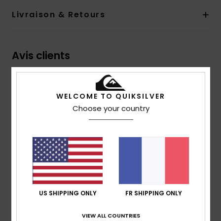
Livraison & Retours
Avis clients
Note moyenne
WELCOME TO QUIKSILVER
5.0
Choose your country
/5
basé sur
1 avis vérifiés
depuis juillet 2026
100% de nos clients recommandent ce produit
Confort
Rapport qualité / prix
NaN
NaN
US SHIPPING ONLY
FR SHIPPING ONLY
VIEW ALL COUNTRIES