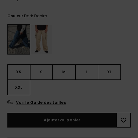
Trouvez
des
Dark Denim
Couleur
réponses
aux
questions
les plus
fréquentes
et notre
formulaire
de
contact.
XS
S
M
L
XL
Consulter
la FAQ
XXL
Voir le Guide des tailles
Ajouter au panier