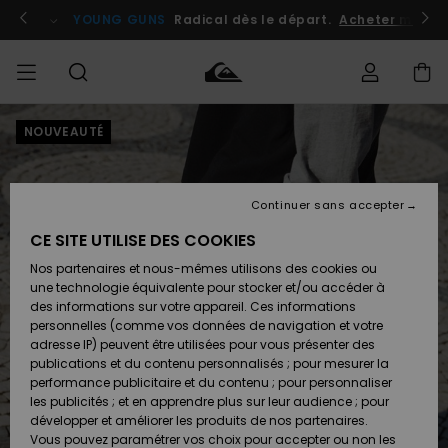
Passer
à
atuits
Se connecter / s'inscrire
YOUNG GUNS
Radical dès le départ.
Acheter maint
l'information
sur
le
produit
NOUVEAUTÉ
Accéder à
HOMME
Vêtements
Vêtements
Shop
Surf
Snow
Outlet
ma
Shop
Shop
Homme
commande
Homme
Homme
GARÇON
Continuer sans accepter
Accessoires
Accessoires
Nouveautés
Livraison
Outlet
CE SITE UTILISE DES COOKIES
FEMME
Surf
Snow
Enfant
Shop
Shop
Nos partenaires et nous-mêmes utilisons des cookies ou
Retours
Chaussures
Chaussures
A
Enfant
Enfant
une technologie équivalente pour stocker et/ou accéder à
& Tongs
& Tongs
Découvrir
SURF
des informations sur votre appareil. Ces informations
Outlet
personnelles (comme vos données de navigation et votre
Paiement
Femme
adresse IP) peuvent être utilisées pour vous présenter des
SNOW
Highlights
Snow
publications et du contenu personnalisés ; pour mesurer la
Surf
Surf
Snow
Shop
Carte
performance publicitaire et du contenu ; pour personnaliser
Femme
Cadeau
les publicités ; et en apprendre plus sur leur audience ; pour
OUTLET
développer et améliorer les produits de nos partenaires.
Communauté
Snow
Snow
Vous pouvez paramétrer vos choix pour accepter ou non les