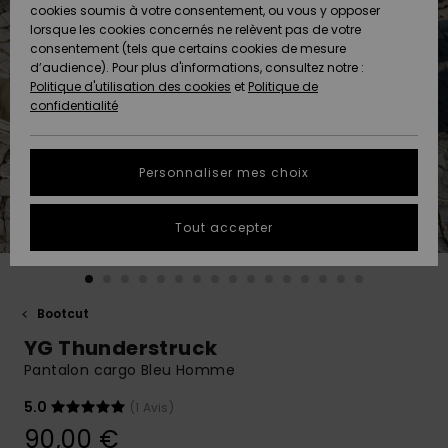
Quiksilver
A
cookies soumis à votre consentement, ou vous y opposer
Freedom
AIDE &
Découvrir
lorsque les cookies concernés ne relèvent pas de votre
CONTACT
consentement (tels que certains cookies de mesure
Nouveautés
Nouveautés
d’audience). Pour plus d'informations, consultez notre :
Protection
Politique d'utilisation des cookies
et
Politique de
des
Communauté
MAGASINS
confidentialité
données
A
A
Découvrir
Découvrir
QUIKSILVER
Guide des
APP
Personnaliser mes choix
tailles
LISTE DE
Tout accepter
SOUHAITS
Démarrez
une
conversation
pour
obtenir la
Bootcut
réponse la
YG Thunderstruck
plus rapide
à votre
Pantalon cargo Bleu Homme
question.
5.0
(1 Avis)
Démarrer
une
90,00 €
conversation