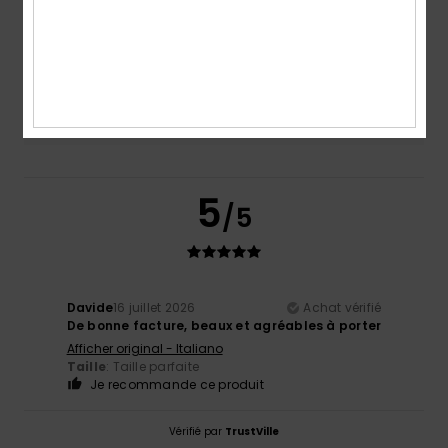
Taille
Matière
NaN
Trop petit
Trop grand
Coloris
NaN
5
/5
Davide
16 juillet 2026
Achat vérifié
De bonne facture, beaux et agréables à porter
Afficher original - Italiano
Taille
: Taille parfaite
Je recommande ce produit
Vérifié par
TrustVille