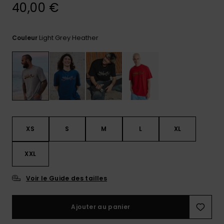
40,00 €
Trouvez
des
réponses
Light Grey Heather
Couleur
aux
questions
les plus
fréquentes
et notre
formulaire
de
contact.
Consulter
XS
S
M
L
XL
la FAQ
XXL
Voir le Guide des tailles
Ajouter au panier