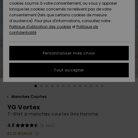
Quiksilver
A
cookies soumis à votre consentement, ou vous y opposer
Freedom
AIDE &
Découvrir
lorsque les cookies concernés ne relèvent pas de votre
CONTACT
consentement (tels que certains cookies de mesure
Nouveautés
Nouveautés
d’audience). Pour plus d'informations, consultez notre :
Protection
Politique d'utilisation des cookies
et
Politique de
des
Communauté
MAGASINS
confidentialité
données
A
A
Découvrir
Découvrir
QUIKSILVER
Guide des
APP
Personnaliser mes choix
tailles
LISTE DE
Tout accepter
SOUHAITS
Démarrez
une
conversation
pour
obtenir la
Manches Courtes
réponse la
YG Vortex
plus rapide
à votre
T-Shirt à manches courtes Gris Homme
question.
4.8
(6 Avis)
Démarrer
une
ECO-BONUS
conversation