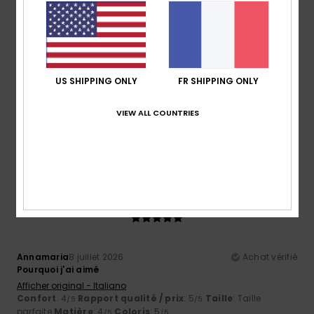
5
/5
Annamaria
8 juillet 2026
Achat vérifié
US SHIPPING ONLY
FR SHIPPING ONLY
Pourquoi j'ai aimé ça
Afficher original - Italiano
VIEW ALL COUNTRIES
Confort
: 5
Rapport qualité / prix
: 5
Taille
: Taille
/5
/5
parfaite
Matière
: 4
Coloris
: 4
/5
/5
Je recommande ce produit
5
/5
Annamaria
8 juillet 2026
Achat vérifié
Pourquoi j'ai aimé
Afficher original - Italiano
Confort
: 4
Rapport qualité / prix
: 5
Taille
: Taille
/5
/5
parfaite
Matière
: 4
Coloris
: 5
/5
/5