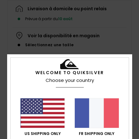
Livraison à domicile ou point relais
Prévue à partir du
10 août
Voir la disponibilité en magasin
Sélectionnez une taille
Description
WELCOME TO QUIKSILVER
Choose your country
Tout est parti d'un coup de pinceau, qui a changé le
monde. Repoussant les limites du style et de la
performance, le mouvement Young Guns était né. Vingt
ans plus tard, la révolution continue.
Details & caractéristiques
US SHIPPING ONLY
FR SHIPPING ONLY