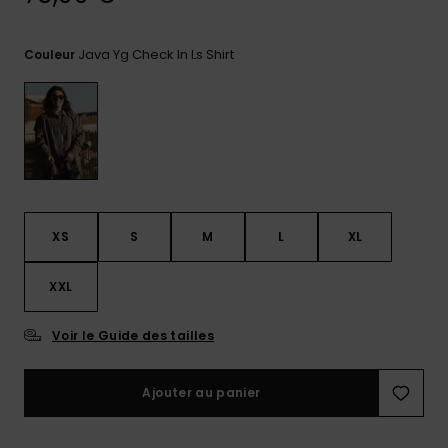
Trouvez
des
Java Yg Check In Ls Shirt
Couleur
réponses
aux
questions
les plus
fréquentes
et notre
formulaire
de
contact.
XS
S
M
L
XL
Consulter
la FAQ
XXL
Voir le Guide des tailles
Ajouter au panier