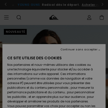
Passer
à
atuits
Se connecter / s'inscrire
YOUNG GUNS
Radical dès le départ.
Acheter maint
l'information
sur
le
produit
NOUVEAUTÉ
Accéder à
HOMME
Vêtements
Vêtements
Shop
Surf
Snow
Outlet
ma
Shop
Shop
Homme
commande
Homme
Homme
GARÇON
Continuer sans accepter
Accessoires
Accessoires
Nouveautés
Livraison
Outlet
CE SITE UTILISE DES COOKIES
FEMME
Surf
Snow
Enfant
Shop
Shop
Nos partenaires et nous-mêmes utilisons des cookies ou
Retours
Chaussures
Chaussures
A
Enfant
Enfant
une technologie équivalente pour stocker et/ou accéder à
& Tongs
& Tongs
Découvrir
SURF
des informations sur votre appareil. Ces informations
Outlet
personnelles (comme vos données de navigation et votre
Paiement
Femme
adresse IP) peuvent être utilisées pour vous présenter des
SNOW
Highlights
Snow
publications et du contenu personnalisés ; pour mesurer la
Surf
Surf
Snow
Shop
Carte
performance publicitaire et du contenu ; pour personnaliser
Femme
Cadeau
les publicités ; et en apprendre plus sur leur audience ; pour
OUTLET
développer et améliorer les produits de nos partenaires.
Communauté
Snow
Snow
Vous pouvez paramétrer vos choix pour accepter ou non les