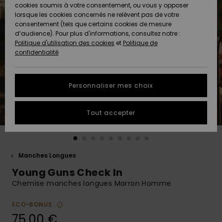
Quiksilver
A
cookies soumis à votre consentement, ou vous y opposer
Freedom
AIDE &
Découvrir
lorsque les cookies concernés ne relèvent pas de votre
CONTACT
consentement (tels que certains cookies de mesure
Nouveautés
Nouveautés
d’audience). Pour plus d'informations, consultez notre :
Protection
Politique d'utilisation des cookies
et
Politique de
des
Communauté
MAGASINS
confidentialité
données
A
A
Découvrir
Découvrir
QUIKSILVER
Guide des
APP
Personnaliser mes choix
tailles
LISTE DE
Tout accepter
SOUHAITS
Démarrez
une
conversation
pour
obtenir la
Manches Longues
réponse la
Young Guns Check In
plus rapide
à votre
Chemise manches longues Marron Homme
question.
ECO-BONUS
Démarrer
une
75,00 €
conversation