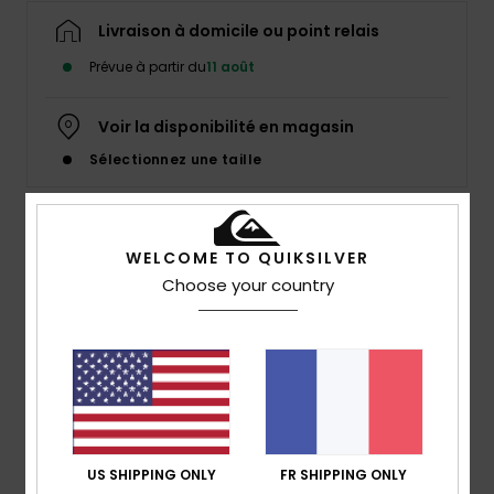
Livraison à domicile ou point relais
Prévue à partir du
11 août
Voir la disponibilité en magasin
Sélectionnez une taille
Description
WELCOME TO QUIKSILVER
Choose your country
Tout est parti d'un coup de pinceau, qui a changé le
monde. Repoussant les limites du style et de la
performance, le mouvement Young Guns était né. Vingt
ans plus tard, la révolution continue.
Details & caractéristiques
US SHIPPING ONLY
FR SHIPPING ONLY