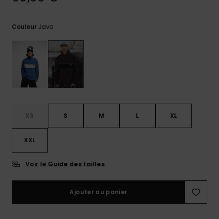
Trouvez
des
Java
Couleur
réponses
aux
questions
les plus
fréquentes
et notre
formulaire
de
contact.
XS
S
M
L
XL
Consulter
la FAQ
XXL
Voir le Guide des tailles
Ajouter au panier