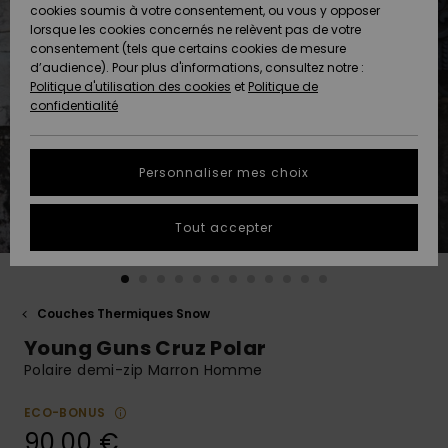
Quiksilver
A
cookies soumis à votre consentement, ou vous y opposer
Freedom
AIDE &
Découvrir
lorsque les cookies concernés ne relèvent pas de votre
CONTACT
consentement (tels que certains cookies de mesure
Nouveautés
Nouveautés
d’audience). Pour plus d'informations, consultez notre :
Protection
Politique d'utilisation des cookies
et
Politique de
des
Communauté
MAGASINS
confidentialité
données
A
A
Découvrir
Découvrir
QUIKSILVER
Guide des
APP
Personnaliser mes choix
tailles
LISTE DE
Tout accepter
SOUHAITS
Démarrez
une
conversation
pour
obtenir la
Couches Thermiques Snow
réponse la
Young Guns Cruz Polar
plus rapide
à votre
Polaire demi-zip Marron Homme
question.
ECO-BONUS
Démarrer
une
90,00 €
conversation