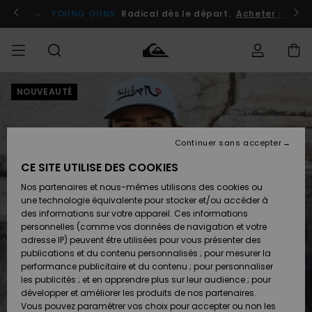
Passer
à
atuits
Se connecter / s'inscrire
YOUNG GUNS
Radical dès le départ.
Acheter maint
l'information
sur
le
produit
NOUVEAUTÉ
Accéder à
HOMME
Vêtements
Vêtements
Shop
Surf
Snow
Outlet
ma
Shop
Shop
Homme
commande
Homme
Homme
GARÇON
Continuer sans accepter
Accessoires
Accessoires
Nouveautés
Livraison
Outlet
CE SITE UTILISE DES COOKIES
FEMME
Surf
Snow
Enfant
Shop
Shop
Nos partenaires et nous-mêmes utilisons des cookies ou
Retours
Chaussures
Chaussures
A
Enfant
Enfant
une technologie équivalente pour stocker et/ou accéder à
& Tongs
& Tongs
Découvrir
SURF
des informations sur votre appareil. Ces informations
Outlet
personnelles (comme vos données de navigation et votre
Paiement
Femme
adresse IP) peuvent être utilisées pour vous présenter des
SNOW
Highlights
Snow
publications et du contenu personnalisés ; pour mesurer la
Surf
Surf
Snow
Shop
Carte
performance publicitaire et du contenu ; pour personnaliser
Femme
Cadeau
les publicités ; et en apprendre plus sur leur audience ; pour
OUTLET
développer et améliorer les produits de nos partenaires.
Communauté
Snow
Snow
Vous pouvez paramétrer vos choix pour accepter ou non les