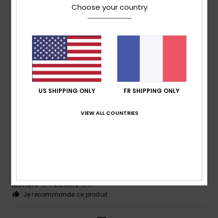
5
/5
Choose your country
Els
8 avril 2026
Achat vérifié
Très jolie er bon qualité
Confort
: 5
Rapport qualité / prix
: 5
Taille
: Taille
/5
/5
parfaite
Matière
: 5
Coloris
: 5
/5
/5
Je recommande ce produit
US SHIPPING ONLY
FR SHIPPING ONLY
5
/5
VIEW ALL COUNTRIES
Isabelle
8 avril 2026
Achat vérifié
très sympa
Confort
: 5
Rapport qualité / prix
: 5
Taille
: Petit
/5
/5
Matière
: 5
Coloris
: 5
/5
/5
Je recommande ce produit