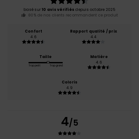
basé sur
10 avis vérifiés
depuis octobre 2025
80% de nos clients recommandent ce produit
Confort
Rapport qualité / prix
4.6
4.4
Taille
Matière
4.6
Trop petit
Trop grand
Coloris
4.9
4
/5