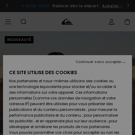
Passer
à
atuits
Se connecter / s'inscrire
YOUNG GUNS
Radical dès le départ.
Acheter maint
l'information
sur
le
produit
NOUVEAUTÉ
Accéder à
HOMME
Vêtements
Vêtements
Shop
Surf
Snow
Outlet
ma
Shop
Shop
Homme
commande
Homme
Homme
GARÇON
Continuer sans accepter
Accessoires
Accessoires
Nouveautés
Livraison
Outlet
CE SITE UTILISE DES COOKIES
FEMME
Surf
Snow
Enfant
Shop
Shop
Nos partenaires et nous-mêmes utilisons des cookies ou
Retours
Chaussures
Chaussures
A
Enfant
Enfant
une technologie équivalente pour stocker et/ou accéder à
& Tongs
& Tongs
Découvrir
SURF
des informations sur votre appareil. Ces informations
Outlet
personnelles (comme vos données de navigation et votre
Paiement
Femme
adresse IP) peuvent être utilisées pour vous présenter des
SNOW
Highlights
Snow
publications et du contenu personnalisés ; pour mesurer la
Surf
Surf
Snow
Shop
Carte
performance publicitaire et du contenu ; pour personnaliser
Femme
Cadeau
les publicités ; et en apprendre plus sur leur audience ; pour
OUTLET
développer et améliorer les produits de nos partenaires.
Communauté
Snow
Snow
Vous pouvez paramétrer vos choix pour accepter ou non les