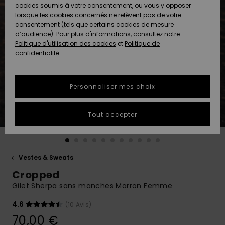
Quiksilver
A
cookies soumis à votre consentement, ou vous y opposer
Freedom
AIDE &
Découvrir
lorsque les cookies concernés ne relèvent pas de votre
CONTACT
consentement (tels que certains cookies de mesure
Nouveautés
Nouveautés
d’audience). Pour plus d'informations, consultez notre :
Protection
Politique d'utilisation des cookies
et
Politique de
des
Communauté
MAGASINS
confidentialité
données
A
A
Découvrir
Découvrir
QUIKSILVER
Guide des
APP
Personnaliser mes choix
tailles
LISTE DE
Tout accepter
SOUHAITS
Démarrez
une
conversation
pour
obtenir la
Vestes & Sweats
réponse la
Cropped
plus rapide
à votre
Gilet Sherpa sans manches Marron Femme
question.
4.6
(10 Avis)
Démarrer
une
70,00 €
conversation