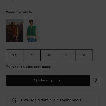
Trouvez
des
Rawhide
Couleur
réponses
aux
questions
les plus
fréquentes
et notre
formulaire
de
contact.
XS
S
M
L
XL
Consulter
la FAQ
Voir le Guide des tailles
Ajouter au panier
Livraison à domicile ou point relais