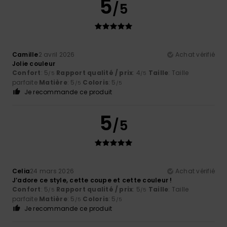
5
/5
Camille
2 avril 2026
Achat vérifié
Jolie couleur
Confort
: 5
Rapport qualité / prix
: 4
Taille
: Taille
/5
/5
parfaite
Matière
: 5
Coloris
: 5
/5
/5
Je recommande ce produit
5
/5
Celia
24 mars 2026
Achat vérifié
J’adore ce style, cette coupe et cette couleur !
Confort
: 5
Rapport qualité / prix
: 5
Taille
: Taille
/5
/5
parfaite
Matière
: 5
Coloris
: 5
/5
/5
Je recommande ce produit