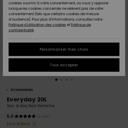
Quiksilver
A
cookies soumis à votre consentement, ou vous y opposer
Freedom
AIDE &
Découvrir
lorsque les cookies concernés ne relèvent pas de votre
CONTACT
consentement (tels que certains cookies de mesure
Nouveautés
Nouveautés
d’audience). Pour plus d'informations, consultez notre :
Protection
Politique d'utilisation des cookies
et
Politique de
des
Communauté
MAGASINS
confidentialité
données
A
A
Découvrir
Découvrir
QUIKSILVER
Guide des
APP
Personnaliser mes choix
tailles
LISTE DE
Tout accepter
SOUHAITS
Démarrez
une
conversation
pour
obtenir la
Accessoires
réponse la
Everyday 20L
plus rapide
à votre
Sac à dos Noir Homme
question.
5.0
(2 Avis)
Démarrer
une
ECO-BONUS
conversation