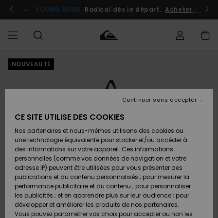
Passer
à
atuits
Se connecter / s'inscrire
YOUNG GUNS
Radical dès le départ.
Acheter maint
l'information
sur
le
produit
NOUVEAUTÉ
Accéder à
HOMME
Vêtements
Vêtements
Shop
Surf
Snow
Outlet
ma
Shop
Shop
Homme
commande
Homme
Homme
GARÇON
Continuer sans accepter
Accessoires
Accessoires
Nouveautés
Livraison
Outlet
CE SITE UTILISE DES COOKIES
FEMME
Surf
Snow
Enfant
Shop
Shop
Nos partenaires et nous-mêmes utilisons des cookies ou
Retours
Chaussures
Chaussures
A
Enfant
Enfant
une technologie équivalente pour stocker et/ou accéder à
& Tongs
& Tongs
Découvrir
SURF
des informations sur votre appareil. Ces informations
Outlet
personnelles (comme vos données de navigation et votre
Paiement
Femme
adresse IP) peuvent être utilisées pour vous présenter des
SNOW
Highlights
Snow
publications et du contenu personnalisés ; pour mesurer la
Surf
Surf
Snow
Shop
Carte
performance publicitaire et du contenu ; pour personnaliser
Femme
Cadeau
les publicités ; et en apprendre plus sur leur audience ; pour
OUTLET
développer et améliorer les produits de nos partenaires.
Communauté
Snow
Snow
Vous pouvez paramétrer vos choix pour accepter ou non les