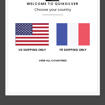
WELCOME TO QUIKSILVER
5.0
Choose your country
/5
basé sur
2 avis vérifiés
depuis juin 2026
100% de nos clients recommandent ce produit
Confort
Rapport qualité / prix
5.0
4.0
US SHIPPING ONLY
FR SHIPPING ONLY
VIEW ALL COUNTRIES
Taille
Matière
4.0
Trop petit
Trop grand
Coloris
4.5