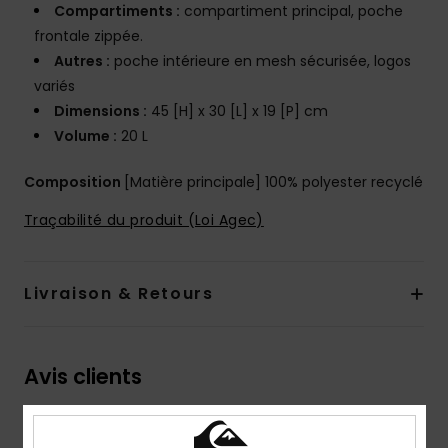
Compartiments :
compartiment principal, poche
frontale zippée.
Autres :
poche intérieure en mesh sécurisée, logos
variés
Dimensions :
45 [H] x 30 [L] x 19 [P] cm
Volume :
20 L
Composition
[Matière principale] 100% polyester recyclé
Traçabilité du produit (Loi Agec)
Livraison & Retours
Avis clients
Note moyenne