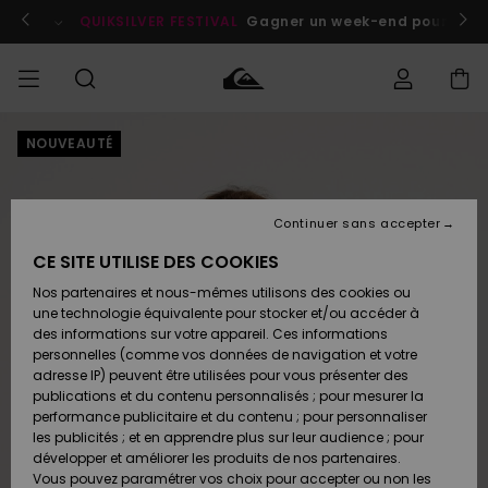
Passer
à
enant
QUIKSILVER FESTIVAL
Gagner un week-end pour deux a
l'information
sur
le
produit
NOUVEAUTÉ
Accéder à
HOMME
Vêtements
Vêtements
Shop
Surf
Snow
Outlet
ma
Shop
Shop
Homme
commande
Homme
Homme
GARÇON
Continuer sans accepter
Accessoires
Accessoires
Nouveautés
Livraison
Outlet
CE SITE UTILISE DES COOKIES
FEMME
Surf
Snow
Enfant
Shop
Shop
Nos partenaires et nous-mêmes utilisons des cookies ou
Retours
Chaussures
Chaussures
A
Enfant
Enfant
une technologie équivalente pour stocker et/ou accéder à
& Tongs
& Tongs
Découvrir
SURF
des informations sur votre appareil. Ces informations
Outlet
personnelles (comme vos données de navigation et votre
Paiement
Femme
adresse IP) peuvent être utilisées pour vous présenter des
SNOW
Highlights
Snow
publications et du contenu personnalisés ; pour mesurer la
Surf
Surf
Snow
Shop
Carte
performance publicitaire et du contenu ; pour personnaliser
Femme
Cadeau
les publicités ; et en apprendre plus sur leur audience ; pour
OUTLET
développer et améliorer les produits de nos partenaires.
Communauté
Snow
Snow
Vous pouvez paramétrer vos choix pour accepter ou non les