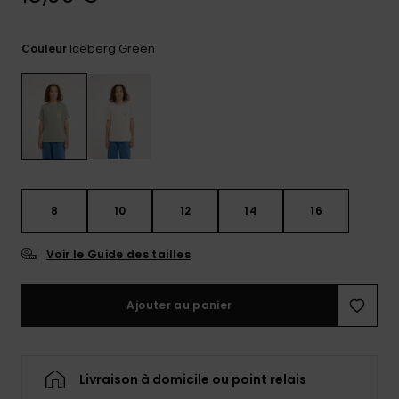
Trouvez
des
Iceberg Green
Couleur
réponses
aux
questions
les plus
fréquentes
et notre
formulaire
de
contact.
8
10
12
14
16
Consulter
la FAQ
Voir le Guide des tailles
Ajouter au panier
Livraison à domicile ou point relais