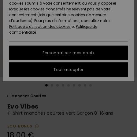
Quiksilver
A
cookies soumis à votre consentement, ou vous y opposer
Freedom
AIDE &
Découvrir
lorsque les cookies concernés ne relèvent pas de votre
CONTACT
consentement (tels que certains cookies de mesure
Nouveautés
Nouveautés
d’audience). Pour plus d'informations, consultez notre :
Protection
Politique d'utilisation des cookies
et
Politique de
des
Communauté
MAGASINS
confidentialité
données
A
A
Découvrir
Découvrir
QUIKSILVER
Guide des
APP
Personnaliser mes choix
tailles
LISTE DE
Tout accepter
SOUHAITS
Démarrez
une
conversation
pour
obtenir la
Manches Courtes
réponse la
Evo Vibes
plus rapide
à votre
T-Shirt manches courtes Vert Garçon 8-16 ans
question.
ECO-BONUS
Démarrer
une
18,00 €
conversation