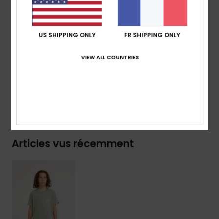
Col :
col rond
Autre :
sérigraphie poitrine et dos
Marquage :
étiquette tissée sur la manche
US SHIPPING ONLY
FR SHIPPING ONLY
Composition
[Matière principale] 100% coton biologique
VIEW ALL COUNTRIES
Traçabilité du produit (Loi Agec)
Livraison & Retours
Articles vus récemment