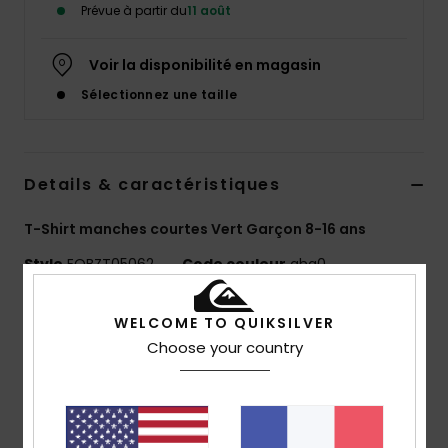
Prévue à partir du
11 août
Voir la disponibilité en magasin
Sélectionnez une taille
Details & caractéristiques
T-Shirt manches courtes Vert Garçon 8-16 ans
Style
EQBZT05062
Code couleur
ghg0
Caractéristiques
WELCOME TO QUIKSILVER
Choose your country
MADE BETTER
90 % de coton biologique certifié
Matière :
jersey 100% coton biologique [160 g/m2]
Coupe :
Regular