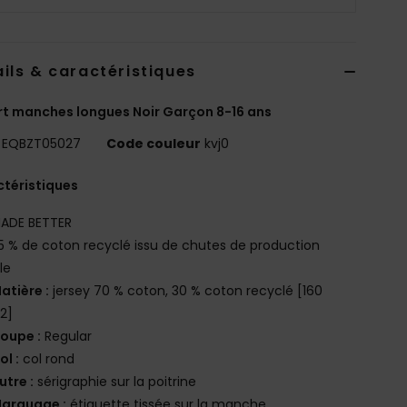
ils & caractéristiques
rt manches longues Noir Garçon 8-16 ans
EQBZT05027
Code couleur
kvj0
téristiques
ADE BETTER
5 % de coton recyclé issu de chutes de production
le
atière :
jersey 70 % coton, 30 % coton recyclé [160
2]
oupe :
Regular
ol :
col rond
utre :
sérigraphie sur la poitrine
arquage :
étiquette tissée sur la manche