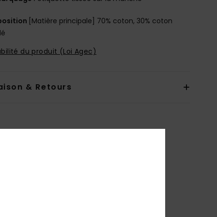
osition
[Matière principale] 70% coton, 30% coton
lé
bilité du produit (Loi Agec)
aison & Retours