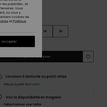
les publicités ; et
rtenaires. Vous
nt, ou vous y
ertains cookies de
ookies
et
Politique
10
12
14
16
t accepter
ir le Guide des tailles
Ajouter au panier
Livraison à domicile ou point relais
Prévue à partir du
11 août
Voir la disponibilité en magasin
Sélectionnez une taille