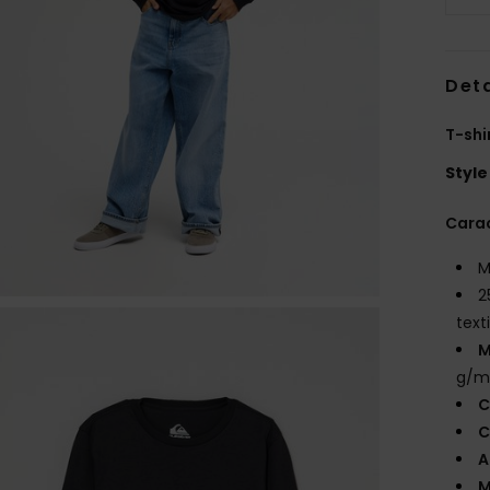
Deta
T-shi
Style
Carac
M
2
texti
M
g/m
C
C
A
M