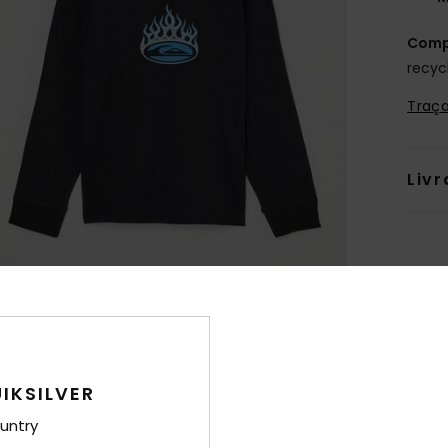
Comp
recyc
Traça
Livr
IKSILVER
untry