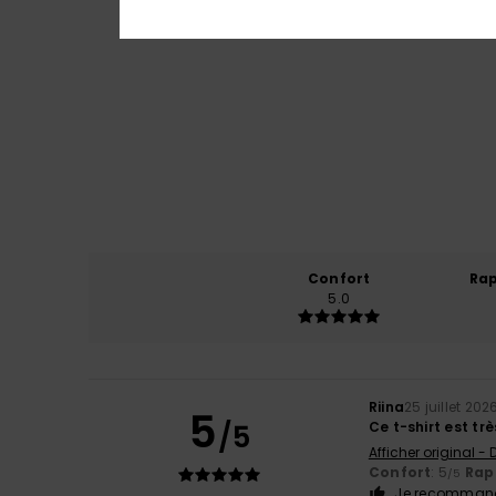
Confort
Rap
5.0
Riina
25 juillet 202
5
/5
Ce t-shirt est très
Afficher original -
Confort
: 5
Rapp
/5
Je recommand