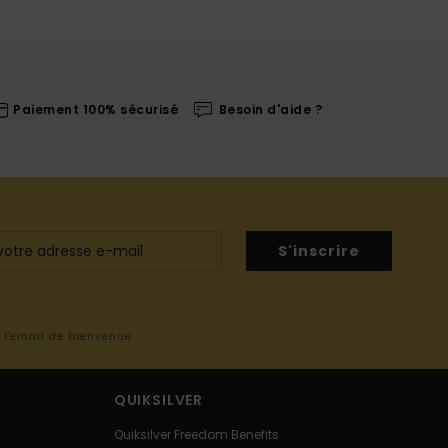
Paiement 100% sécurisé
Besoin d'aide ?
S'inscrire
s l'email de bienvenue
QUIKSILVER
Quiksilver Freedom Benefits