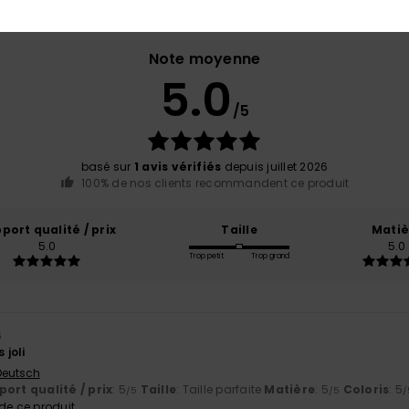
Note moyenne
5.0
/5
basé sur
1 avis vérifiés
depuis juillet 2026
100% de nos clients recommandent ce produit
port qualité / prix
Taille
Matiè
5.0
5.0
Trop petit
Trop grand
6
 joli
 Deutsch
ort qualité / prix
: 5
Taille
: Taille parfaite
Matière
: 5
Coloris
: 5
/5
/5
/
e ce produit