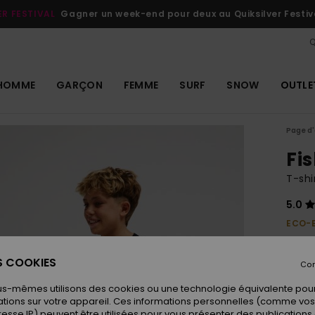
ER FESTIVAL
Gagner un week-end pour deux au Quiksilver Festiv
Q
HOMME
GARÇON
FEMME
SURF
SNOW
OUTLE
Page d'
Fi
T-shi
5.0
ECO-
20,
ES COOKIES
Con
Coule
us-mêmes utilisons des cookies ou une technologie équivalente pour
tions sur votre appareil. Ces informations personnelles (comme v
resse IP) peuvent être utilisées pour vous présenter des publications