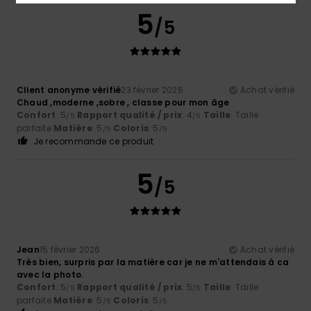
5
/5
Client anonyme vérifié
23 février 2026
Achat vérifié
Chaud ,moderne ,sobre , classe pour mon âge
Confort
: 5
Rapport qualité / prix
: 4
Taille
: Taille
/5
/5
parfaite
Matière
: 5
Coloris
: 5
/5
/5
Je recommande ce produit
5
/5
Jean
15 février 2026
Achat vérifié
Très bien, surpris par la matière car je ne m'attendais à ca
avec la photo.
Confort
: 5
Rapport qualité / prix
: 5
Taille
: Taille
/5
/5
parfaite
Matière
: 5
Coloris
: 5
/5
/5