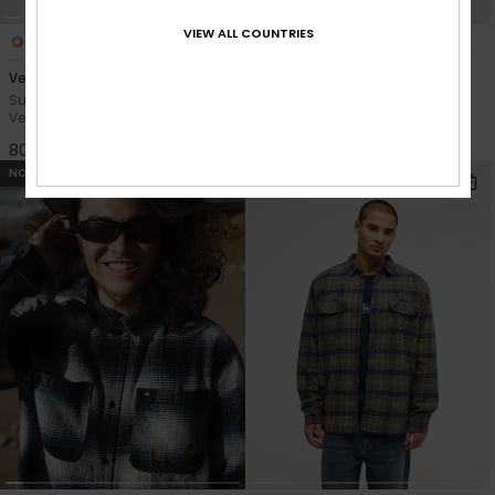
VIEW ALL COUNTRIES
2
5
Venture Solid
Motherfly Solid
Surchemise manches longues
Chemise manches longues
Vert Homme
Noir Homme
80,00 €
55,00 €
NOUVEAUTÉ
NOUVEAUTÉ