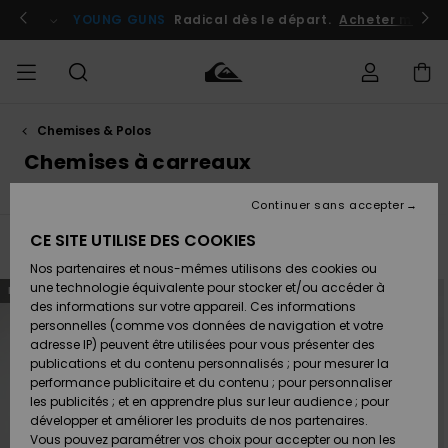
Passez
à
atuits
Se connecter / s'inscrire
YOUNG GUNS
Radical dès le départ.
Acheter maint
la
sélection
de
la
grille
des
produits
Chemises & Polos
Accéder à
HOMME
Vêtements
Vêtements
Shop
Surf
Snow
Outlet
ma
Chemises à carreaux
Shop
Shop
Homme
commande
Homme
Homme
GARÇON
Continuer sans accepter
Accessoires
Accessoires
Nouveautés
Livraison
Outlet
CE SITE UTILISE DES COOKIES
FEMME
Surf
Snow
Enfant
Filtrer & Trier
14
Resultats
Shop
Shop
Nos partenaires et nous-mêmes utilisons des cookies ou
Retours
Chaussures
Chaussures
A
Enfant
Enfant
Passer
Aller
une technologie équivalente pour stocker et/ou accéder à
NOUVEAUTÉ
NOUVEAUTÉ
aux
a
& Tongs
& Tongs
Découvrir
SURF
critères
trier
des informations sur votre appareil. Ces informations
de
par
Outlet
filtrage
personnelles (comme vos données de navigation et votre
Paiement
Femme
de
recherche
adresse IP) peuvent être utilisées pour vous présenter des
SNOW
Highlights
Snow
publications et du contenu personnalisés ; pour mesurer la
Surf
Surf
Snow
Shop
Carte
performance publicitaire et du contenu ; pour personnaliser
Femme
Cadeau
les publicités ; et en apprendre plus sur leur audience ; pour
OUTLET
développer et améliorer les produits de nos partenaires.
Communauté
Snow
Snow
Vous pouvez paramétrer vos choix pour accepter ou non les