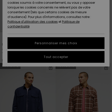
Quiksilver
A
cookies soumis à votre consentement, ou vous y opposer
Freedom
AIDE &
Découvrir
lorsque les cookies concernés ne relèvent pas de votre
CONTACT
consentement (tels que certains cookies de mesure
Nouveautés
Nouveautés
d’audience). Pour plus d'informations, consultez notre :
Protection
Politique d'utilisation des cookies
et
Politique de
des
Communauté
MAGASINS
confidentialité
données
A
A
5
4
Découvrir
Découvrir
QUIKSILVER
Guide des
APP
Personnaliser mes choix
Motherfly Solid
Motherfly Heather
tailles
Chemise manches longues
Chemise manches longues
Vert Homme
Marron Homme
LISTE DE
Tout accepter
SOUHAITS
Démarrez
55,00 €
55,00 €
une
NOUVEAUTÉ
NOUVEAUTÉ
conversation
pour
obtenir la
réponse la
plus rapide
à votre
question.
Démarrer
une
conversation