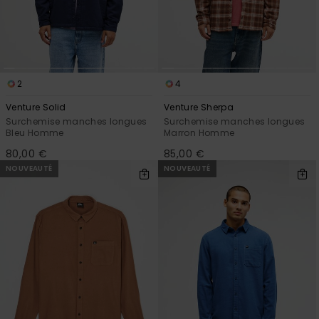
Trouvez
des
réponses
aux
questions
les plus
2
4
fréquentes
Venture Solid
Venture Sherpa
et notre
formulaire
Surchemise manches longues
Surchemise manches longues
Bleu Homme
Marron Homme
de
contact.
80,00 €
85,00 €
NOUVEAUTÉ
NOUVEAUTÉ
Consulter
la FAQ