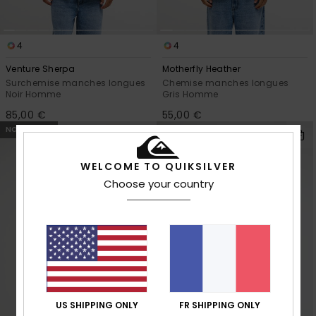
4
4
Venture Sherpa
Motherfly Heather
Surchemise manches longues
Chemise manches longues
Noir Homme
Gris Homme
85,00 €
55,00 €
NOUVEAUTÉ
WELCOME TO QUIKSILVER
Choose your country
US SHIPPING ONLY
FR SHIPPING ONLY