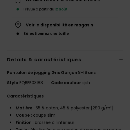
Prévue à partir du
12 août
Voir la disponibilité en magasin
Sélectionnez une taille
Details & caractéristiques
Pantalon de jogging Gris Garçon 8-16 ans
Style
EQBFB03188
Code couleur
sjsh
Caractéristiques
Matière :
55 % coton, 45 % polyester [280 g/m²]
Coupe :
coupe slim
Finition :
brossée à l'intérieur
Taille :
élastiquée avec cordon de serrage en coton