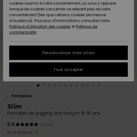
Quiksilver
A
cookies soumis à votre consentement, ou vous y opposer
Freedom
AIDE &
Découvrir
lorsque les cookies concernés ne relèvent pas de votre
CONTACT
consentement (tels que certains cookies de mesure
Nouveautés
Nouveautés
d’audience). Pour plus d'informations, consultez notre :
Protection
Politique d'utilisation des cookies
et
Politique de
des
Communauté
MAGASINS
confidentialité
données
A
A
Découvrir
Découvrir
QUIKSILVER
Guide des
APP
Personnaliser mes choix
tailles
LISTE DE
Tout accepter
SOUHAITS
Démarrez
une
conversation
pour
obtenir la
Pantalons
réponse la
Slim
plus rapide
à votre
Pantalon de jogging Gris Garçon 8-16 ans
question.
5.0
(1 Avis)
Démarrer
une
ECO-BONUS
conversation