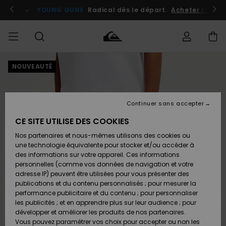
Passer
à
atuits
Se connecter / s'inscrire
YOUNG GUNS
Radical dès le départ.
Acheter maint
l'information
sur
le
produit
NOUVEAUTÉ
Accéder à
HOMME
Vêtements
Vêtements
Shop
Surf
Snow
Outlet
ma
Shop
Shop
Homme
commande
Homme
Homme
GARÇON
Continuer sans accepter
Accessoires
Accessoires
Nouveautés
Livraison
Outlet
CE SITE UTILISE DES COOKIES
FEMME
Surf
Snow
Enfant
Shop
Shop
Nos partenaires et nous-mêmes utilisons des cookies ou
Retours
Chaussures
Chaussures
A
Enfant
Enfant
une technologie équivalente pour stocker et/ou accéder à
& Tongs
& Tongs
Découvrir
SURF
des informations sur votre appareil. Ces informations
Outlet
personnelles (comme vos données de navigation et votre
Paiement
Femme
adresse IP) peuvent être utilisées pour vous présenter des
SNOW
Highlights
Snow
publications et du contenu personnalisés ; pour mesurer la
Surf
Surf
Snow
Shop
Carte
performance publicitaire et du contenu ; pour personnaliser
Femme
Cadeau
les publicités ; et en apprendre plus sur leur audience ; pour
OUTLET
développer et améliorer les produits de nos partenaires.
Communauté
Snow
Snow
Vous pouvez paramétrer vos choix pour accepter ou non les