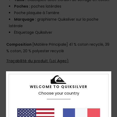
Poches :
poches latérales
Poche plaquée à l'arrière
Marquage :
graphisme Quiksilver sur la poche
latérale
Étiquetage Quiksilver
Composition
[Matière Principale] 41 % coton recyclé, 39
% coton, 20 % polyester recyclé
Traçabilité du produit (Loi Agec)
Livraison & Retours
WELCOME TO QUIKSILVER
Choose your country
Avis clients