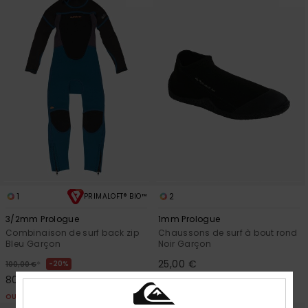
1
2
PRIMALOFT® BIO™
3/2mm Prologue
1mm Prologue
Combinaison de surf back zip
Chaussons de surf à bout rond
Bleu Garçon
Noir Garçon
25,00 €
*
20%
100,00 €
80,00 €
OUTLET