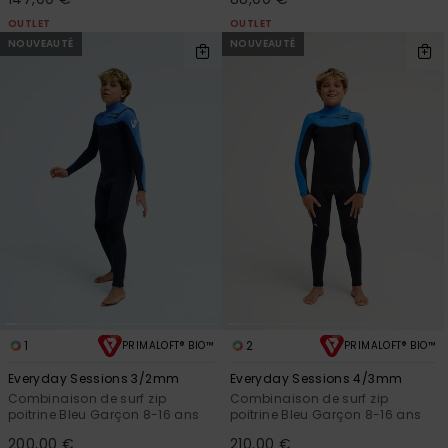
OUTLET
OUTLET
Trouvez
des
NOUVEAUTÉ
NOUVEAUTÉ
réponses
aux
questions
les plus
fréquentes
et notre
formulaire
de
contact.
Consulter
la FAQ
1
2
PRIMALOFT® BIO™
PRIMALOFT® BIO™
Everyday Sessions 3/2mm
Everyday Sessions 4/3mm
Combinaison de surf zip
Combinaison de surf zip
poitrine Bleu Garçon 8-16 ans
poitrine Bleu Garçon 8-16 ans
200,00 €
210,00 €