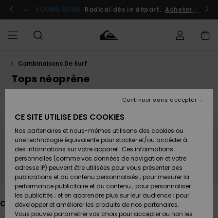
Passez
à
atuits
Se connecter / s'inscrire
YOUNG GUNS
Radical dès le départ.
Acheter maint
la
sélection
de
la
grille
des
produits
Combinaisons De Surf
Accéder à
HOMME
Vêtements
Vêtements
Shop
Surf
Snow
Outlet
ma
Tops néoprène
Shop
Shop
Homme
commande
Homme
Homme
GARÇON
Continuer sans accepter
Accessoires de Surf
Accessoires
Accessoires
Nouveautés
Livraison
Outlet
CE SITE UTILISE DES COOKIES
FEMME
Surf
Snow
Enfant
Shop
Shop
Nos partenaires et nous-mêmes utilisons des cookies ou
Retours
Chaussures
Chaussures
A
Enfant
Enfant
une technologie équivalente pour stocker et/ou accéder à
& Tongs
& Tongs
Découvrir
SURF
Ne partez pas trop loin, nos produits seront
des informations sur votre appareil. Ces informations
Outlet
personnelles (comme vos données de navigation et votre
Paiement
bientôt de retour
Femme
adresse IP) peuvent être utilisées pour vous présenter des
SNOW
Highlights
Snow
publications et du contenu personnalisés ; pour mesurer la
Surf
Surf
Snow
Shop
Carte
performance publicitaire et du contenu ; pour personnaliser
Femme
Cadeau
les publicités ; et en apprendre plus sur leur audience ; pour
OUTLET
Ces produits pourraient vous plaire
développer et améliorer les produits de nos partenaires.
Communauté
Snow
Snow
Vous pouvez paramétrer vos choix pour accepter ou non les