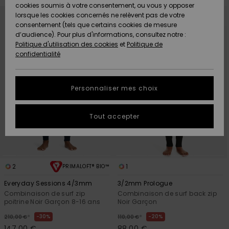
Quiksilver
A
cookies soumis à votre consentement, ou vous y opposer
Passer
Aller
Freedom
AIDE &
Découvrir
aux
a
lorsque les cookies concernés ne relèvent pas de votre
critères
trier
CONTACT
de
par
consentement (tels que certains cookies de mesure
filtrage
Nouveautés
Nouveautés
de
d’audience). Pour plus d'informations, consultez notre :
Protection
recherche
Politique d'utilisation des cookies
et
Politique de
des
Communauté
MAGASINS
confidentialité
données
A
A
Découvrir
Découvrir
QUIKSILVER
Guide des
APP
Personnaliser mes choix
tailles
LISTE DE
Tout accepter
SOUHAITS
Démarrez
une
conversation
pour
obtenir la
2
1
PRIMALOFT® BIO™
réponse la
plus rapide
Everyday Sessions 4/3mm
3/2mm Prologue
à votre
Combinaison de surf zip
Combinaison de surf back zip
question.
poitrine Noir Garçon 8-16 ans
Noir Garçon
Démarrer
*
*
30%
20%
210,00 €
110,00 €
une
conversation
147,00 €
88,00 €