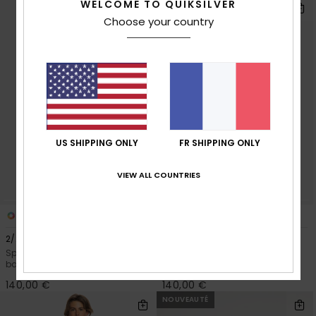
WELCOME TO QUIKSILVER
Choose your country
US SHIPPING ONLY
FR SHIPPING ONLY
VIEW ALL COUNTRIES
2
2
2/2mm Everyday Sessions
2/2mm Everyday Sessions
Springsuit manches courtes
Springsuit manches courtes
back zip Rouge Garçon
back zip Noir Garçon
140,00 €
140,00 €
NOUVEAUTÉ