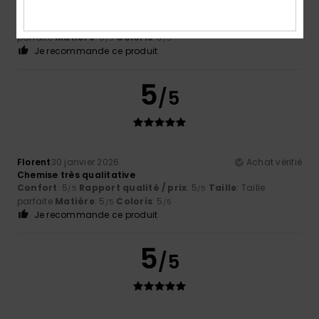
Surchemise vraiment sympa et confortable !
Confort
: 5
Rapport qualité / prix
: 4
Taille
: Taille
/5
/5
parfaite
Matière
: 5
Coloris
: 5
/5
/5
Je recommande ce produit
5
/5
Florent
30 janvier 2026
Achat vérifié
Chemise très qualitative
Confort
: 5
Rapport qualité / prix
: 5
Taille
: Taille
/5
/5
parfaite
Matière
: 5
Coloris
: 5
/5
/5
Je recommande ce produit
5
/5