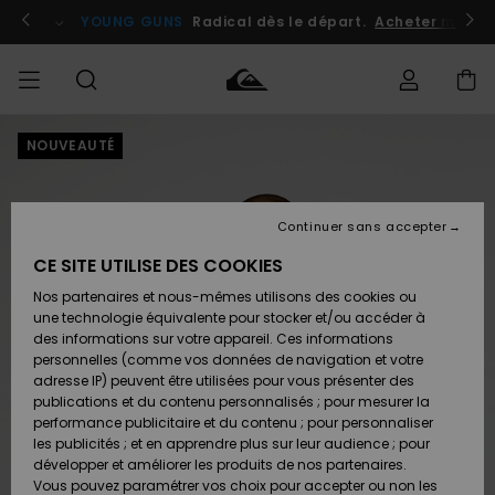
Passer
à
atuits
Se connecter / s'inscrire
YOUNG GUNS
Radical dès le départ.
Acheter maint
l'information
sur
le
produit
NOUVEAUTÉ
Accéder à
HOMME
Vêtements
Vêtements
Shop
Surf
Snow
Outlet
ma
Shop
Shop
Homme
commande
Homme
Homme
GARÇON
Continuer sans accepter
Accessoires
Accessoires
Nouveautés
Livraison
Outlet
CE SITE UTILISE DES COOKIES
FEMME
Surf
Snow
Enfant
Shop
Shop
Nos partenaires et nous-mêmes utilisons des cookies ou
Retours
Chaussures
Chaussures
A
Enfant
Enfant
une technologie équivalente pour stocker et/ou accéder à
& Tongs
& Tongs
Découvrir
SURF
des informations sur votre appareil. Ces informations
Outlet
personnelles (comme vos données de navigation et votre
Paiement
Femme
adresse IP) peuvent être utilisées pour vous présenter des
SNOW
Highlights
Snow
publications et du contenu personnalisés ; pour mesurer la
Surf
Surf
Snow
Shop
Carte
performance publicitaire et du contenu ; pour personnaliser
Femme
Cadeau
les publicités ; et en apprendre plus sur leur audience ; pour
OUTLET
développer et améliorer les produits de nos partenaires.
Communauté
Snow
Snow
Vous pouvez paramétrer vos choix pour accepter ou non les