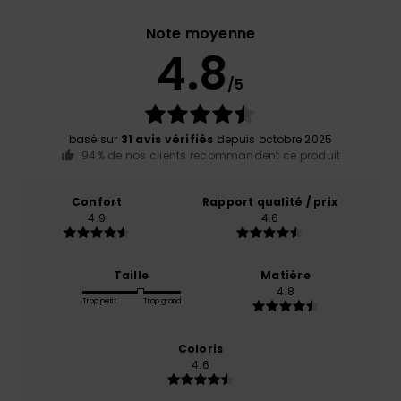
Note moyenne
4.8
/5
basé sur
31 avis vérifiés
depuis octobre 2025
94% de nos clients recommandent ce produit
Confort
Rapport qualité / prix
4.9
4.6
Taille
Matière
4.8
Trop petit
Trop grand
Coloris
4.6