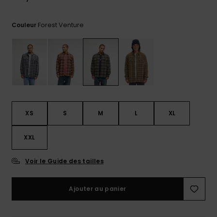
Trouvez
des
Forest Venture
Couleur
réponses
aux
questions
les plus
fréquentes
et notre
formulaire
de
contact.
XS
S
M
L
XL
Consulter
la FAQ
XXL
Voir le Guide des tailles
Ajouter au panier