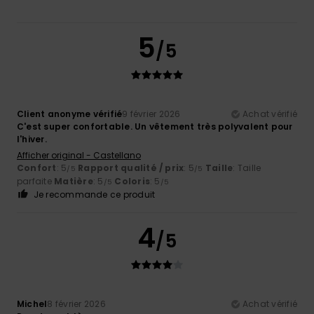
5
/5
Client anonyme vérifié
9 février 2026
Achat vérifié
C'est super confortable. Un vêtement très polyvalent pour
l'hiver.
Afficher original - Castellano
Confort
: 5
Rapport qualité / prix
: 5
Taille
: Taille
/5
/5
parfaite
Matière
: 5
Coloris
: 5
/5
/5
Je recommande ce produit
4
/5
Michel
8 février 2026
Achat vérifié