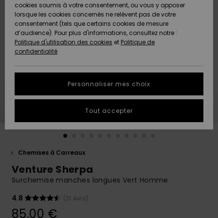
Quiksilver
A
cookies soumis à votre consentement, ou vous y opposer
Freedom
AIDE &
Découvrir
lorsque les cookies concernés ne relèvent pas de votre
CONTACT
consentement (tels que certains cookies de mesure
Nouveautés
Nouveautés
d’audience). Pour plus d'informations, consultez notre :
Protection
Politique d'utilisation des cookies
et
Politique de
des
Communauté
MAGASINS
confidentialité
données
A
A
Découvrir
Découvrir
QUIKSILVER
Guide des
APP
Personnaliser mes choix
tailles
LISTE DE
Tout accepter
SOUHAITS
Démarrez
une
conversation
pour
obtenir la
Chemises à Carreaux
réponse la
Venture Sherpa
plus rapide
à votre
Surchemise manches longues Vert Homme
question.
4.8
(31 Avis)
Démarrer
une
85,00 €
conversation