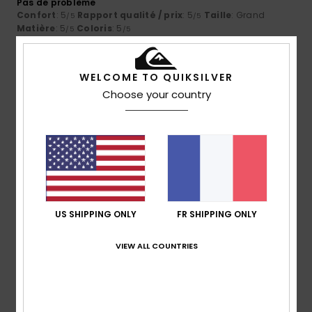
Pas de problème
Confort
: 5
Rapport qualité / prix
: 5
Taille
: Grand
/5
/5
Matière
: 5
Coloris
: 5
/5
/5
Je recommande ce produit
5
WELCOME TO QUIKSILVER
/5
Choose your country
Yvon
7 février 2026
Achat vérifié
Taille grand
Confort
: 5
Rapport qualité / prix
: 4
Taille
: Petit
/5
/5
Matière
: 5
Coloris
: 3
/5
/5
Je recommande ce produit
US SHIPPING ONLY
FR SHIPPING ONLY
5
/5
VIEW ALL COUNTRIES
Client anonyme vérifié
31 janvier 2026
Achat vérifié