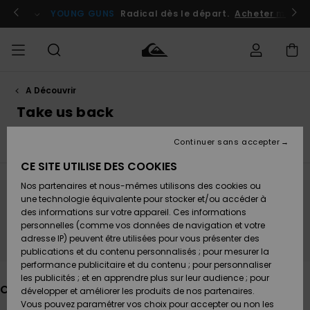
Passez
à
connecter / s'inscrire
YOUNG GUNS
Radical dès le départ.
Acheter maintenant
la
sélection
de
la
grille
des
produits
A Découvrir
Accéder à
HOMME
Vêtements
Vêtements
Shop
Surf
Snow
Outlet
ma
Take us back
Shop
Shop
Homme
commande
Homme
Homme
GARÇON
Continuer sans accepter
Quiksilver Festival 2026
Young Guns
Faherty x Quiksi
Accessoires
Accessoires
Nouveautés
Livraison
Outlet
CE SITE UTILISE DES COOKIES
FEMME
Surf
Snow
Enfant
Shop
Shop
Nos partenaires et nous-mêmes utilisons des cookies ou
Retours
Chaussures
Chaussures
A
Enfant
Enfant
une technologie équivalente pour stocker et/ou accéder à
& Tongs
& Tongs
Découvrir
SURF
Ne partez pas trop loin, nos produits seront
des informations sur votre appareil. Ces informations
Outlet
personnelles (comme vos données de navigation et votre
Paiement
bientôt de retour
Femme
adresse IP) peuvent être utilisées pour vous présenter des
SNOW
Highlights
Snow
publications et du contenu personnalisés ; pour mesurer la
Surf
Surf
Snow
Shop
Carte
performance publicitaire et du contenu ; pour personnaliser
Femme
Cadeau
les publicités ; et en apprendre plus sur leur audience ; pour
OUTLET
Ces produits pourraient vous plaire
développer et améliorer les produits de nos partenaires.
Communauté
Snow
Snow
Vous pouvez paramétrer vos choix pour accepter ou non les