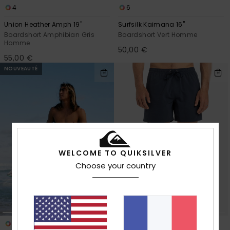
4
6
Union Heather Amph 19"
Surfsilk Kaimana 16"
Boardshort Amphibian Gris
Boardshort Vert Homme
Homme
50,00 €
55,00 €
NOUVEAUTÉ
WELCOME TO QUIKSILVER
Choose your country
4
27