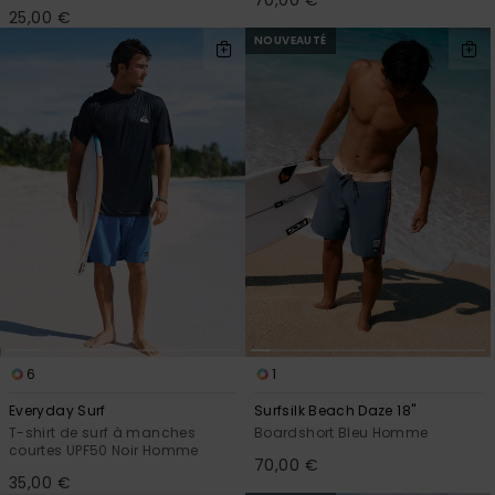
70,00 €
25,00 €
NOUVEAUTÉ
6
1
Everyday Surf
Surfsilk Beach Daze 18"
T-shirt de surf à manches
Boardshort Bleu Homme
courtes UPF50 Noir Homme
70,00 €
35,00 €