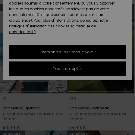
Quiksilver
A
cookies soumis à votre consentement, ou vous y opposer
Passer
Aller
Freedom
NOUVEAUTÉ
NOUVEAUTÉ
AIDE &
Découvrir
aux
a
lorsque les cookies concernés ne relèvent pas de votre
critères
trier
CONTACT
de
par
consentement (tels que certains cookies de mesure
filtrage
Nouveautés
Nouveautés
de
d’audience). Pour plus d'informations, consultez notre :
Protection
recherche
Politique d'utilisation des cookies
et
Politique de
des
Communauté
MAGASINS
confidentialité
données
A
A
Découvrir
Découvrir
QUIKSILVER
Guide des
APP
Personnaliser mes choix
tailles
LISTE DE
Tout accepter
SOUHAITS
Démarrez
une
conversation
pour
obtenir la
1
2
réponse la
plus rapide
Bob Marley Uprising
Bob Marley Warhead
à votre
T-Shirt manches courtes Blanc
T-Shirt manches courtes Noir
question.
Homme
Homme
Démarrer
40,00 €
35,00 €
une
conversation
NOUVEAUTÉ
NOUVEAUTÉ