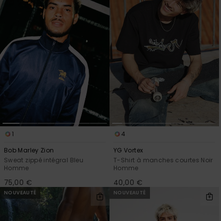
1
4
Bob Marley Zion
YG Vortex
Sweat zippé intégral Bleu
T-Shirt à manches courtes Noir
Homme
Homme
75,00 €
40,00 €
NOUVEAUTÉ
NOUVEAUTÉ