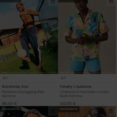
Trouvez
des
réponses
aux
questions
les plus
fréquentes
et notre
formulaire
de
contact.
Consulter
la FAQ
1
1
Bob Marley Zion
Faherty x Quiksilver
Pantalon de jogging Bleu
Chemise à manches courtes
Homme
Multi Homme
65,00 €
120,00 €
NOUVEAUTÉ
NOUVEAUTÉ