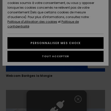
Quiksilver
A
nombreuses activités : cinéma, piscine, centre
cookies soumis à votre consentement, ou vous y opposer
Freedom
AIDE &
Découvrir
thermoludique.
lorsque les cookies concernés ne relèvent pas de votre
CONTACT
consentement (tels que certains cookies de mesure
Nouveautés
Nouveautés
d’audience). Pour plus d'informations, consultez notre :
Protection
Politique d'utilisation des cookies
et
Politique de
des
Communauté
MAGASINS
confidentialité
données
A
A
Découvrir
Découvrir
QUIKSILVER
Guide des
APP
PERSONNALISER MES CHOIX
tailles
LISTE DE
TOUT ACCEPTER
SOUHAITS
Démarrez
une
conversation
pour
Webcam Barèges la Mongie
obtenir la
réponse la
plus rapide
à votre
question.
Démarrer
une
conversation