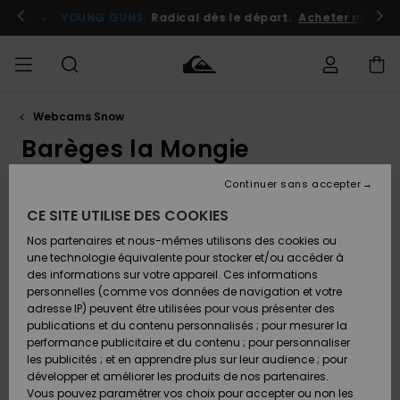
Aller
au
YOUNG GUNS
Radical dès le départ.
Acheter maintenant
contenu
Webcams Snow
Accéder à
HOMME
Vêtements
Vêtements
Shop
Surf
Snow
Outlet
ma
Shop
Shop
Homme
Barèges la Mongie
commande
Homme
Homme
GARÇON
Continuer sans accepter
Accessoires
Accessoires
Nouveautés
Livraison
Outlet
Webcam Barèges la Mongie
CE SITE UTILISE DES COOKIES
FEMME
Surf
Snow
Enfant
Shop
Shop
Nos partenaires et nous-mêmes utilisons des cookies ou
Retours
Chaussures
Chaussures
A
Composé des 2 stations de La Mongie et de Barèges,
Enfant
Enfant
une technologie équivalente pour stocker et/ou accéder à
& Tongs
& Tongs
Découvrir
SURF
Le Grand Tourmalet est le plus vaste domaine skiable
des informations sur votre appareil. Ces informations
Outlet
des Pyrénées françaises : 61 pistes sur plus de 100km.
personnelles (comme vos données de navigation et votre
Paiement
Femme
Venez voir les webcams live des pistes du domaine
adresse IP) peuvent être utilisées pour vous présenter des
SNOW
Highlights
Snow
du Grand Tourmalet pour vérifier la météo et
publications et du contenu personnalisés ; pour mesurer la
Surf
Surf
Snow
Shop
l'enneigement. Au pied du Pic du Midi et de son
Carte
performance publicitaire et du contenu ; pour personnaliser
Femme
espace "freeride", les 2 versants de ce domaine ont
Cadeau
les publicités ; et en apprendre plus sur leur audience ; pour
OUTLET
su garder leurs spécificités : La Mongie : station pied
Communauté
développer et améliorer les produits de nos partenaires.
de pistes offrant tous les commerces de proximité,
Snow
Snow
Vous pouvez paramétrer vos choix pour accepter ou non les
Barèges : village typique des Pyrénées permettant de