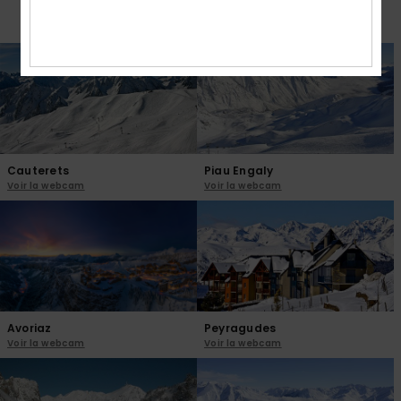
Toutes les webcams
Cauterets
Piau Engaly
Voir la webcam
Voir la webcam
Avoriaz
Peyragudes
Voir la webcam
Voir la webcam