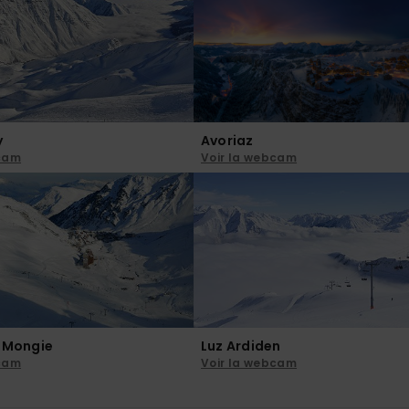
y
Avoriaz
bcam
Voir la webcam
a Mongie
Luz Ardiden
bcam
Voir la webcam