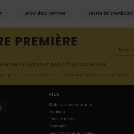
w
Snow Shop Homme
Vestes de Snowboard
RE PREMIÈRE
ernières actus et nos offres exclusives.
ligne pour les nouveaux inscrits - Conditions détaillées disponibles dan
AIDE
Statut de la commande
Livraison
Faire un retour
Paiement
Réparations et garanties