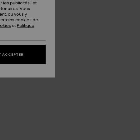
les publicités ; et
rtenaires. Vous
nt, ou vous y
ertains cookies de
ookies
et
Politique
 ACCEPTER