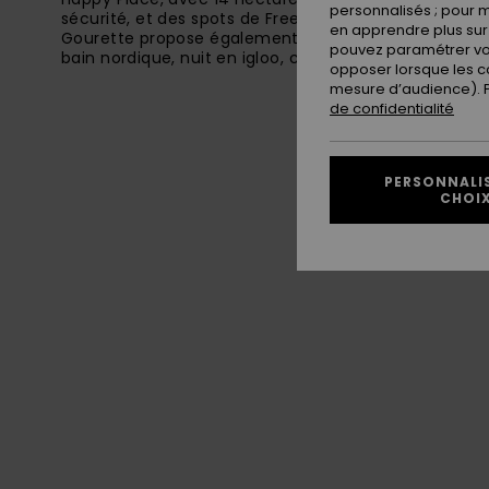
personnalisés ; pour m
sécurité, et des spots de Freestyle et un Snowpark s
en apprendre plus sur 
Gourette propose également des activités originale
pouvez paramétrer vos
bain nordique, nuit en igloo, chiens de traineaux.
opposer lorsque les c
mesure d’audience). Po
de confidentialité
PERSONNALI
CHOI