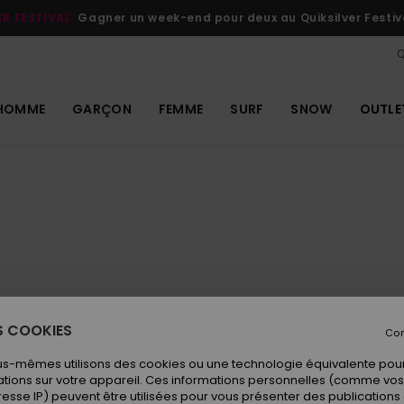
ER FESTIVAL
Gagner un week-end pour deux au Quiksilver Festiv
Q
HOMME
GARÇON
FEMME
SURF
SNOW
OUTLE
ES COOKIES
Con
ar des sommets à plus de 2500m d'altitude,
ectares de pistes. Venez voir les webcams live
us-mêmes utilisons des cookies ou une technologie équivalente pour
a météo et l'enneignement. La station de
tions sur votre appareil. Ces informations personnelles (comme v
e débutants unique dans les Pyrénées : le
resse IP) peuvent être utilisées pour vous présenter des publications
 l'apprentissage de la pratique en toute