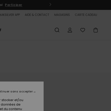
al
Participer
QUIKSI
UIKSILVER APP
AIDE & CONTACT
MAGASINS
CARTE CADEAU
T
tinuer sans accepter
 stocker et/ou
os données de
 et du contenu