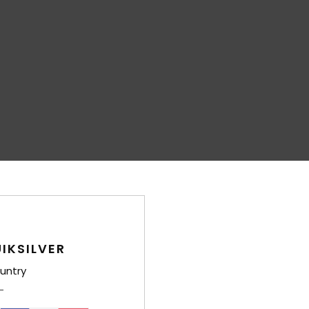
Gourette - Secteur Cotch
IKSILVER
untry