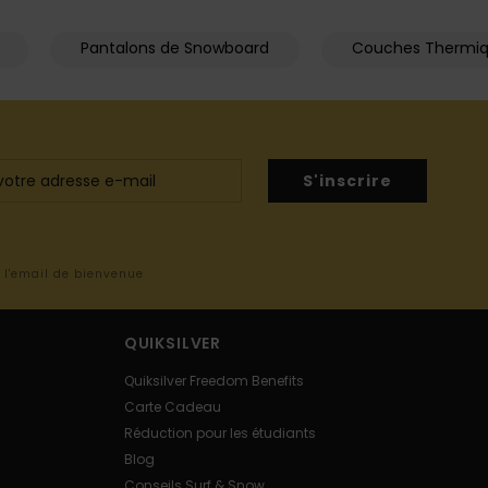
Pantalons de Snowboard
Couches Thermi
S'inscrire
s l'email de bienvenue
QUIKSILVER
Quiksilver Freedom Benefits
Carte Cadeau
Réduction pour les étudiants
Blog
Conseils Surf & Snow