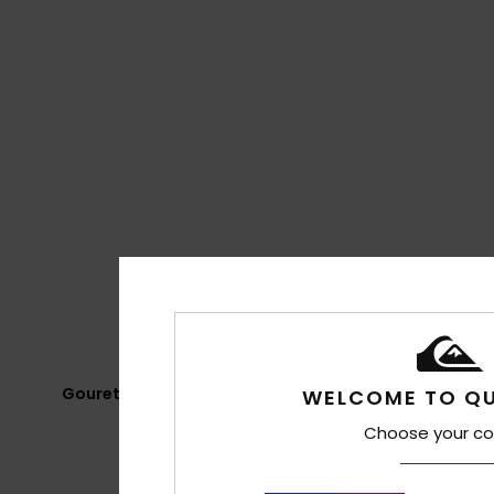
Gourette - Restaurant Le Cairn Terrasse
WELCOME TO QU
Choose your co