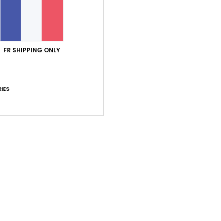
FR SHIPPING ONLY
IES
Gourette - Traversée Pène Me