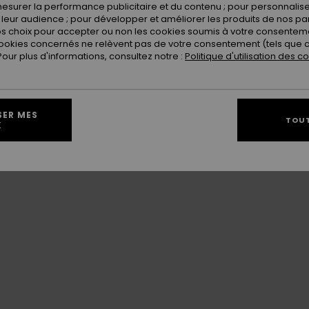
esurer la performance publicitaire et du contenu ; pour personnaliser 
ur les versants de Cotch et Pène Blanque.
leur audience ; pour développer et améliorer les produits de nos pa
s au coeur des Pyrénées : balade en dameuse,
 choix pour accepter ou non les cookies soumis à votre consenteme
ookies concernés ne relèvent pas de votre consentement (tels que c
ur plus d'informations, consultez notre :
Politique d'utilisation des c
SER MES
TOUT
X