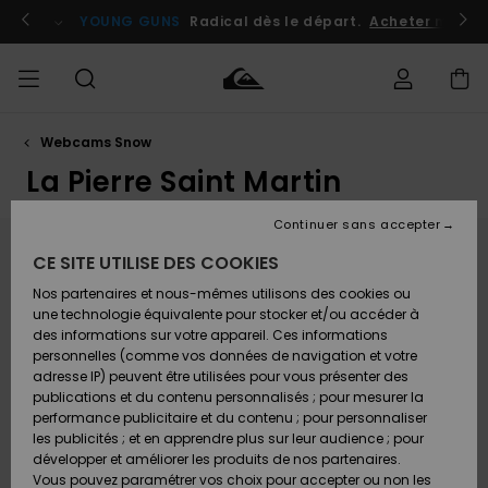
Aller
au
atuits
Se connecter / s'inscrire
YOUNG GUNS
Radical dès le départ.
Acheter maint
contenu
Webcams Snow
Accéder à
HOMME
Vêtements
Vêtements
Shop
Surf
Snow
Outlet
ma
Shop
Shop
Homme
La Pierre Saint Martin
commande
Homme
Homme
GARÇON
Continuer sans accepter
Accessoires
Accessoires
Nouveautés
Livraison
Outlet
Webcam La Pierre Saint Martin
CE SITE UTILISE DES COOKIES
FEMME
Surf
Snow
Enfant
Shop
Shop
Nos partenaires et nous-mêmes utilisons des cookies ou
Retours
Chaussures
Chaussures
A
Nichée dans la vallée des Barétous, au coeur d'un
Enfant
Enfant
une technologie équivalente pour stocker et/ou accéder à
& Tongs
& Tongs
Découvrir
SURF
espace entièrement naturel et préservé, la Pierre
des informations sur votre appareil. Ces informations
Outlet
Saint Martin est la station familiale par excellence.
personnelles (comme vos données de navigation et votre
Paiement
Femme
Regardez les webcams en direct de tout le domaine
adresse IP) peuvent être utilisées pour vous présenter des
SNOW
Highlights
Snow
skiable de la station de La Pierre Saint Martin. Entre
publications et du contenu personnalisés ; pour mesurer la
Surf
Surf
Snow
Shop
1500 et 2000m d'altitude, elle est la station de ski
Carte
performance publicitaire et du contenu ; pour personnaliser
Femme
idéale pour vos vacances entre amis ou en famille. La
Cadeau
les publicités ; et en apprendre plus sur leur audience ; pour
OUTLET
Pierre Saint-Martin est aussi labellisée Tourisme et
Communauté
développer et améliorer les produits de nos partenaires.
Handicap et Sports et Handicaps. Venez découvrir un
Snow
Snow
Vous pouvez paramétrer vos choix pour accepter ou non les
lieu unique et naturel au coeur des Pyrénées qui