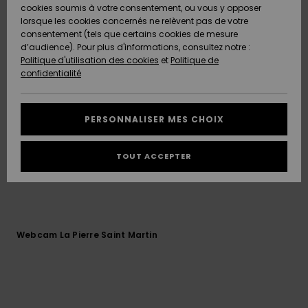
Quiksilver
A
propose de multiples activités pour les petits et les
cookies soumis à votre consentement, ou vous y opposer
Freedom
AIDE &
Découvrir
grands : Ski Alpin, ski nordique, raquettes, Luge ou
lorsque les cookies concernés ne relèvent pas de votre
CONTACT
encore Chien de traîneau, le VTT et la trottinette sur
consentement (tels que certains cookies de mesure
Nouveautés
Nouveautés
neige, le tubbing, le big airbag ...
d’audience). Pour plus d'informations, consultez notre :
Protection
Politique d'utilisation des cookies
et
Politique de
des
Communauté
MAGASINS
confidentialité
données
A
A
Découvrir
Découvrir
QUIKSILVER
Guide des
APP
PERSONNALISER MES CHOIX
tailles
LISTE DE
TOUT ACCEPTER
SOUHAITS
Démarrez
une
conversation
pour
obtenir la
réponse la
Webcam La Pierre Saint Martin
plus rapide
à votre
question.
Démarrer
une
conversation