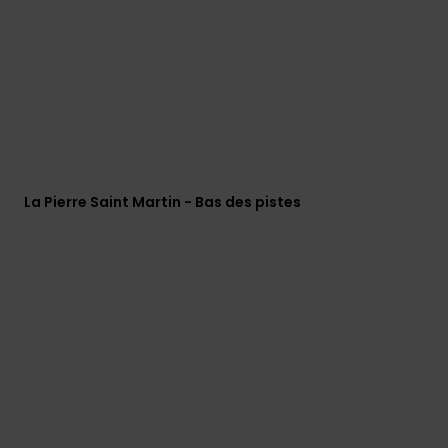
Trouvez
des
réponses
aux
questions
les plus
fréquentes
et notre
formulaire
de
La Pierre Saint Martin - Bas des pistes
contact.
Consulter
la FAQ