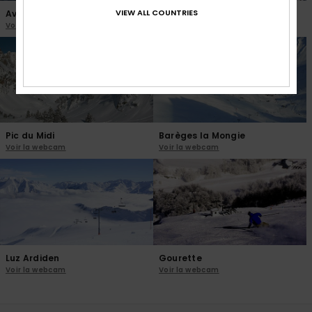
VIEW ALL COUNTRIES
Avoriaz
Peyragudes
Voir la webcam
Voir la webcam
Pic du Midi
Barèges la Mongie
Voir la webcam
Voir la webcam
Luz Ardiden
Gourette
Voir la webcam
Voir la webcam