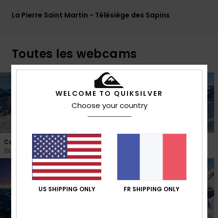
La Pierre Saint Martin - Télésiège des Sapins
Toutes les webcams
WELCOME TO QUIKSILVER
Choose your country
Cauterets
Piau Engaly
Voir la webcam
Voir la webcam
US SHIPPING ONLY
FR SHIPPING ONLY