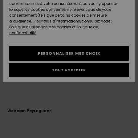
Quiksilver
A
de pistes SPASSIO... Elle est la 1ère station française à
cookies soumis à votre consentement, ou vous y opposer
Freedom
AIDE &
Découvrir
obtenir la certification ISA 50001 (management de
lorsque les cookies concernés ne relèvent pas de votre
CONTACT
l'énergie), pour une glisse plus responsable. Venez
consentement (tels que certains cookies de mesure
Nouveautés
Nouveautés
voir les webcams live de toute la station de
d’audience). Pour plus d'informations, consultez notre :
Protection
Peyragudes pour vérifier l'enneignement et la météo.
Politique d'utilisation des cookies
et
Politique de
des
Communauté
MAGASINS
confidentialité
données
A
A
Découvrir
Découvrir
QUIKSILVER
Guide des
APP
PERSONNALISER MES CHOIX
tailles
LISTE DE
TOUT ACCEPTER
SOUHAITS
Démarrez
une
conversation
pour
obtenir la
réponse la
plus rapide
Webcam Peyragudes
à votre
question.
Démarrer
une
conversation