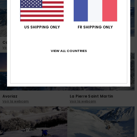
US SHIPPING ONLY
FR SHIPPING ONLY
Cauterets
Piau Engaly
Voir la webcam
Voir la webcam
VIEW ALL COUNTRIES
Avoriaz
La Pierre Saint Martin
Voir la webcam
Voir la webcam