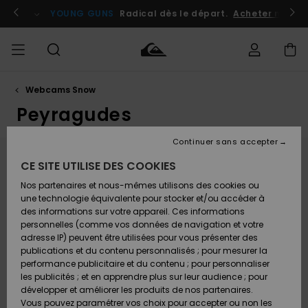
Aller
au
atuits
Se connecter / s'inscrire
YOUNG GUNS
Radical dès le départ.
Acheter maint
contenu
Webcams Snow
Accéder à
HOMME
Vêtements
Vêtements
Shop
Surf
Snow
Outlet
ma
Shop
Shop
Homme
Peyragudes
commande
Homme
Homme
GARÇON
Continuer sans accepter
Accessoires
Accessoires
Nouveautés
Livraison
Outlet
Webcam Peyragudes
CE SITE UTILISE DES COOKIES
FEMME
Surf
Snow
Enfant
Shop
Shop
Nos partenaires et nous-mêmes utilisons des cookies ou
Retours
Chaussures
Chaussures
A
Avec ses deux villages en pied de pistes, Peyresourde
Enfant
Enfant
une technologie équivalente pour stocker et/ou accéder à
& Tongs
& Tongs
Découvrir
SURF
et les Agudes, la station de Peyragudes (1600m /
des informations sur votre appareil. Ces informations
Outlet
2400m d'alitutude) fait rimer ski avec plaisir. Cette
personnelles (comme vos données de navigation et votre
Paiement
Femme
station familiale des Pyrénées offre une large
adresse IP) peuvent être utilisées pour vous présenter des
SNOW
Highlights
Snow
possibilité d'activités sportives et ludiques sur tout le
publications et du contenu personnalisés ; pour mesurer la
Surf
Surf
Snow
Shop
domanie skiable: balades en raquettes, en chiens de
Carte
performance publicitaire et du contenu ; pour personnaliser
Femme
traîneaux, en dameuse après la fermeture des pistes
Cadeau
les publicités ; et en apprendre plus sur leur audience ; pour
OUTLET
pour découvrir le travail des dameurs, construction
Communauté
développer et améliorer les produits de nos partenaires.
d'igloo, speed-riding, airboard, Snake Gliss, Yooner,
Snow
Snow
Vous pouvez paramétrer vos choix pour accepter ou non les
visite de l'usine à neige, Spa des montagnes en pied