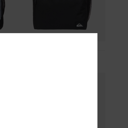
4
Hog Back 20L
Sac à dos taille moyenne Noir Homme
45,00 €
NOUVEAUTÉ