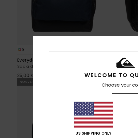
8
1
Everyday 20L
Burner 28L P
Sac à dos Bleu Homme
Grand sac à 
WELCOME TO QU
35,00 €
65,00 €
NOUVEAUTÉ
NOUVEAUTÉ
Choose your co
US SHIPPING ONLY