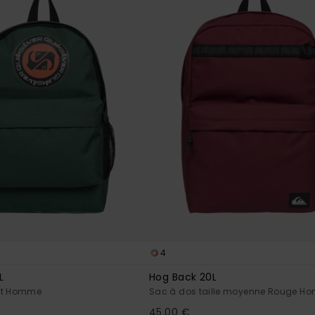
4
L
Hog Back 20L
rt Homme
Sac à dos taille moyenne Rouge H
45,00 €