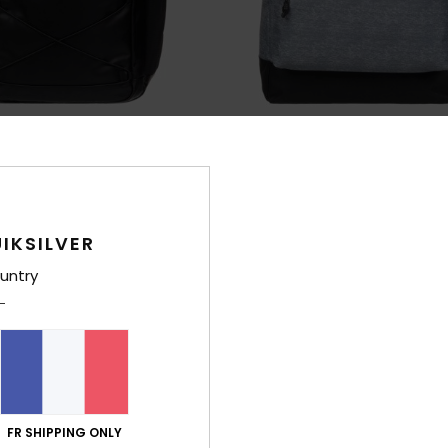
8
lus
Everyday 20L
dos Noir Homme
Sac à dos Gris Homme
IKSILVER
35,00 €
NOUVEAUTÉ
untry
FR SHIPPING ONLY