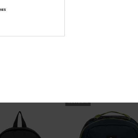
IES
8
e Plus 37L
Everyday 20L
r Homme
Sac à dos Noir Homme
35,00 €
NOUVEAUTÉ