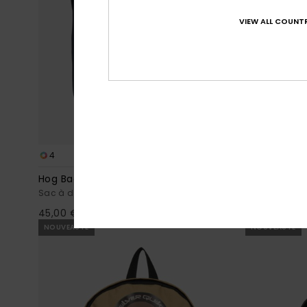
VIEW ALL COUNTR
4
1
Hog Back 20L
Commute Lit
Sac à dos taille moyenne Bleu Homme
Sac Noir Noi
45,00 €
60,00 €
NOUVEAUTÉ
NOUVEAUTÉ