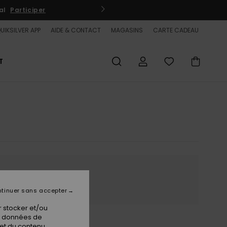
/ s'inscrire
UIKSILVER APP
AIDE & CONTACT
MAGASINS
CARTE CADEAU
T
ur
tinuer sans accepter
 stocker et/ou
os données de
 et du contenu