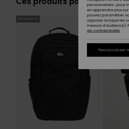
Ces produits pourraient vou
personnalisés ; pour m
en apprendre plus sur 
pouvez paramétrer vos
Passer
Aller
NOUVEAUTÉ
NOUVEAUTÉ
aux
a
opposer lorsque les c
critères
trier
mesure d’audience). Po
de
par
filtrage
de confidentialité
de
recherche
Personnaliser 