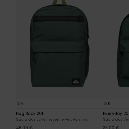
4
8
Hog Back 20L
Everyday 20
Sac à dos taille moyenne Vert Homme
Sac à dos Ve
45,00 €
35,00 €