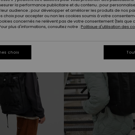
s plaire
esurer la performance publicitaire et du contenu ; pour personnaliser 
leur audience ; pour développer et améliorer les produits de nos pa
 choix pour accepter ou non les cookies soumis à votre consenteme
NOUVEAUTÉ
ookies concernés ne relèvent pas de votre consentement (tels que c
ur plus d'informations, consultez notre :
Politique d'utilisation des c
mes choix
Tou