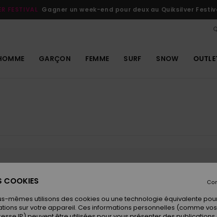
VER FREEDOM BENEFITS
Livraison et retour gratuits
Se connecter 
Q
HOMME
GARÇON
FEMME
SURF
SNOW
OUTLE
s produits seront bientôt de reto
ES COOKIES
Con
us-mêmes utilisons des cookies ou une technologie équivalente pour
tions sur votre appareil. Ces informations personnelles (comme v
resse IP) peuvent être utilisées pour vous présenter des publications