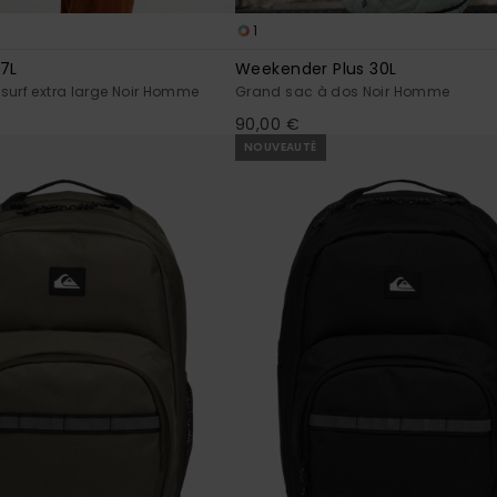
1
7L
Weekender Plus 30L
surf extra large Noir Homme
Grand sac à dos Noir Homme
90,00 €
NOUVEAUTÉ