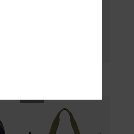
3
Burner 28L
Grand sac à dos Vert Homme
65,00 €
NOUVEAUTÉ