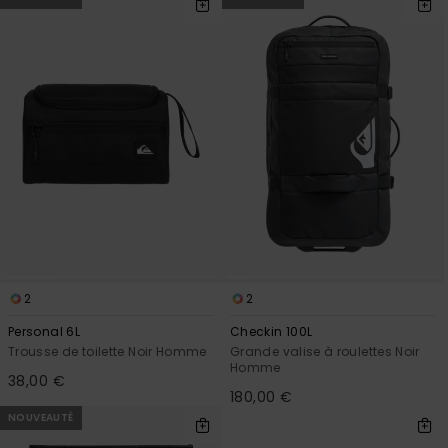
Trouvez
des
réponses
aux
questions
les plus
fréquentes
et notre
formulaire
de
contact.
Consulter
la FAQ
2
2
Personal 6L
Checkin 100L
Trousse de toilette Noir Homme
Grande valise à roulettes Noir
Homme
38,00 €
180,00 €
NOUVEAUTÉ