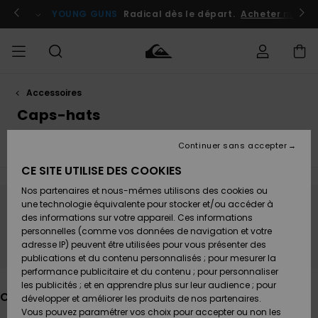
Passez
à
atuits
Se connecter / s'inscrire
YOUNG GUNS
Radical dès le départ.
Acheter maint
la
sélection
de
la
grille
des
produits
Accessoires
Accéder à
HOMME
Vêtements
Vêtements
Shop
Surf
Snow
Outlet
ma
Caps-hats
Shop
Shop
Homme
commande
Homme
Homme
GARÇON
Continuer sans accepter
Voir Tout
Serviettes de Plage & Poncho
Sacs & Sacs
Accessoires
Accessoires
Nouveautés
Livraison
Outlet
CE SITE UTILISE DES COOKIES
FEMME
Surf
Snow
Enfant
Shop
Shop
Nos partenaires et nous-mêmes utilisons des cookies ou
Retours
Chaussures
Chaussures
A
Enfant
Enfant
une technologie équivalente pour stocker et/ou accéder à
& Tongs
& Tongs
Découvrir
SURF
Ne partez pas trop loin, nos produits seront
des informations sur votre appareil. Ces informations
Outlet
personnelles (comme vos données de navigation et votre
Paiement
bientôt de retour
Femme
adresse IP) peuvent être utilisées pour vous présenter des
SNOW
Highlights
Snow
publications et du contenu personnalisés ; pour mesurer la
Surf
Surf
Snow
Shop
Carte
performance publicitaire et du contenu ; pour personnaliser
Femme
Cadeau
les publicités ; et en apprendre plus sur leur audience ; pour
OUTLET
Ces produits pourraient vous plaire
développer et améliorer les produits de nos partenaires.
Communauté
Snow
Snow
Vous pouvez paramétrer vos choix pour accepter ou non les