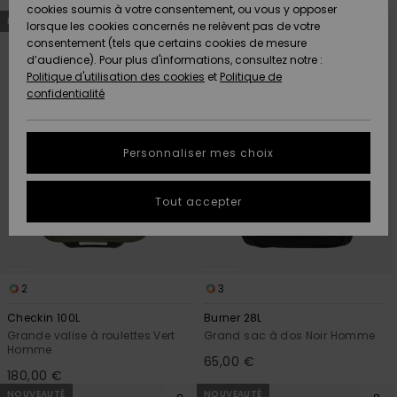
Quiksilver
A
cookies soumis à votre consentement, ou vous y opposer
Passer
Aller
Freedom
NOUVEAUTÉ
NOUVEAUTÉ
AIDE &
Découvrir
aux
a
lorsque les cookies concernés ne relèvent pas de votre
critères
trier
CONTACT
de
par
consentement (tels que certains cookies de mesure
filtrage
Nouveautés
Nouveautés
de
d’audience). Pour plus d'informations, consultez notre :
Protection
recherche
Politique d'utilisation des cookies
et
Politique de
des
Communauté
MAGASINS
confidentialité
données
A
A
Découvrir
Découvrir
QUIKSILVER
Guide des
APP
Personnaliser mes choix
tailles
LISTE DE
Tout accepter
SOUHAITS
Démarrez
une
conversation
pour
obtenir la
2
3
réponse la
plus rapide
Checkin 100L
Burner 28L
à votre
Grande valise à roulettes Vert
Grand sac à dos Noir Homme
question.
Homme
65,00 €
Démarrer
180,00 €
une
conversation
NOUVEAUTÉ
NOUVEAUTÉ