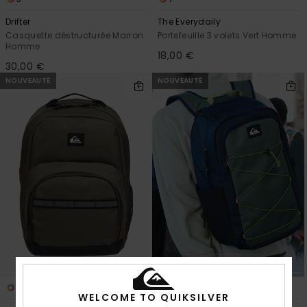
Drifter
The Everydaily
Casquette déstructurée Marron
Portefeuille 3 volets Vert Homme
Homme
18,00 €
30,00 €
NOUVEAUTÉ
NOUVEAUTÉ
3
3
WELCOME TO QUIKSILVER