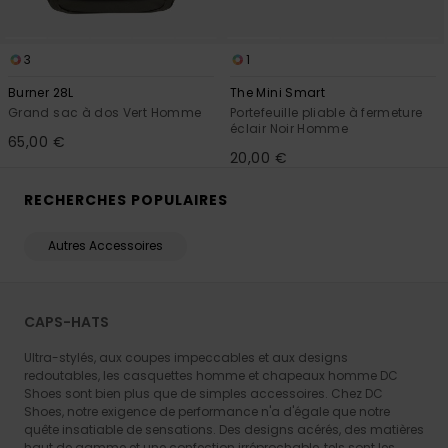
3
1
Burner 28L
The Mini Smart
Grand sac à dos Vert Homme
Portefeuille pliable à fermeture
éclair Noir Homme
65,00 €
20,00 €
RECHERCHES POPULAIRES
Autres Accessoires
CAPS-HATS
Ultra-stylés, aux coupes impeccables et aux designs
redoutables, les casquettes homme et chapeaux homme DC
Shoes sont bien plus que de simples accessoires. Chez DC
Shoes, notre exigence de performance n'a d'égale que notre
quête insatiable de sensations. Des designs acérés, des matières
haut de gamme et une confection irréprochable, tels sont les