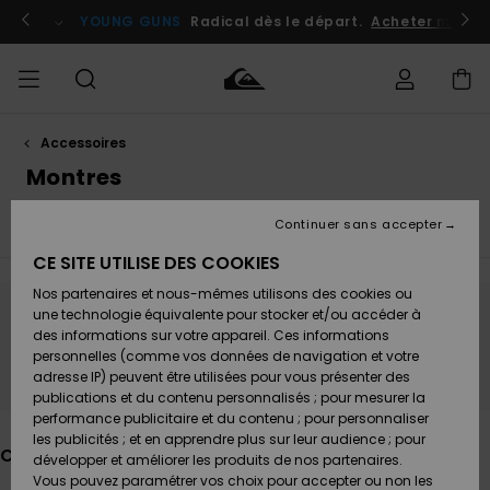
Passez
à
atuits
Se connecter / s'inscrire
YOUNG GUNS
Radical dès le départ.
Acheter maint
la
sélection
de
la
grille
des
produits
Accessoires
Accéder à
HOMME
Vêtements
Vêtements
Shop
Surf
Snow
Outlet
ma
Montres
Shop
Shop
Homme
commande
Homme
Homme
GARÇON
Continuer sans accepter
Voir Tout
Serviettes de Plage & Poncho
Sacs & Sacs
Accessoires
Accessoires
Nouveautés
Livraison
Outlet
CE SITE UTILISE DES COOKIES
FEMME
Surf
Snow
Enfant
Shop
Shop
Nos partenaires et nous-mêmes utilisons des cookies ou
Retours
Chaussures
Chaussures
A
Enfant
Enfant
une technologie équivalente pour stocker et/ou accéder à
& Tongs
& Tongs
Découvrir
SURF
Ne partez pas trop loin, nos produits seront
des informations sur votre appareil. Ces informations
Outlet
personnelles (comme vos données de navigation et votre
bientôt de retour
Paiement
Femme
adresse IP) peuvent être utilisées pour vous présenter des
SNOW
Highlights
Snow
publications et du contenu personnalisés ; pour mesurer la
Surf
Surf
Snow
Shop
Carte
performance publicitaire et du contenu ; pour personnaliser
Femme
Cadeau
les publicités ; et en apprendre plus sur leur audience ; pour
OUTLET
Ces produits pourraient vous plaire
développer et améliorer les produits de nos partenaires.
Communauté
Snow
Snow
Vous pouvez paramétrer vos choix pour accepter ou non les