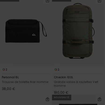
Trouvez
des
réponses
aux
questions
les plus
fréquentes
et notre
formulaire
de
contact.
Consulter
la FAQ
2
2
Personal 6L
Checkin 100L
Trousse de toilette Noir Homme
Grande valise à roulettes Vert
Homme
38,00 €
180,00 €
NOUVEAUTÉ