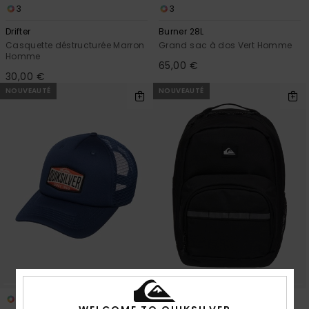
3
3
Drifter
Burner 28L
Casquette déstructurée Marron
Grand sac à dos Vert Homme
Homme
65,00 €
30,00 €
NOUVEAUTÉ
NOUVEAUTÉ
2
3