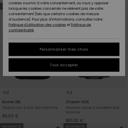
Quiksilver
A
cookies soumis à votre consentement, ou vous y opposer
Passer
Aller
Freedom
NOUVEAUTÉ
NOUVEAUTÉ
aux
a
AIDE &
Découvrir
lorsque les cookies concernés ne relèvent pas de votre
critères
trier
CONTACT
de
par
consentement (tels que certains cookies de mesure
filtrage
Nouveautés
Nouveautés
de
d’audience). Pour plus d'informations, consultez notre :
Protection
recherche
Politique d'utilisation des cookies
et
Politique de
des
Communauté
MAGASINS
confidentialité
données
A
A
Découvrir
Découvrir
QUIKSILVER
Guide des
APP
Personnaliser mes choix
tailles
LISTE DE
Tout accepter
SOUHAITS
Démarrez
une
conversation
pour
obtenir la
3
2
réponse la
plus rapide
Burner 28L
Checkin 100L
à votre
Grand sac à dos Noir Homme
Grande valise à roulettes Noir
question.
Homme
65,00 €
Démarrer
180,00 €
une
conversation
NOUVEAUTÉ
NOUVEAUTÉ